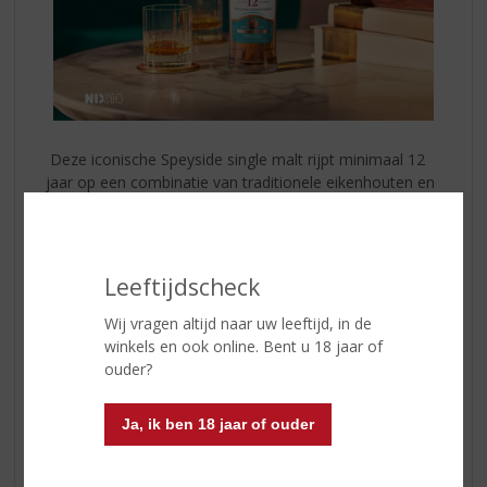
Deze iconische Speyside single malt rijpt minimaal 12
jaar op een combinatie van traditionele eikenhouten en
Amerikaanse eikenhouten vaten, wat zorgt voor een
perfect gebalanceerde smaakbeleving. In de geur
ontdek je frisse tonen van citrus, rijpe peer en zachte
vanille. De smaak is soepel en fruitig met hints van
Leeftijdscheck
honing, amandel en romige toffee, gevolgd door een
lange, zachte afdronk.
Wij vragen altijd naar uw leeftijd, in de
winkels en ook online. Bent u 18 jaar of
The Glenlivet 12 Years
is een whisky die moeiteloos
ouder?
past bij gezellige avonden, bijzondere momenten of
juist als stijlvol cadeau. Serveer puur, met een druppel
Ja, ik ben 18 jaar of ouder
water of in een verfijnde whiskycocktail en ontdek
waarom deze single malt wereldwijd zo geliefd is.