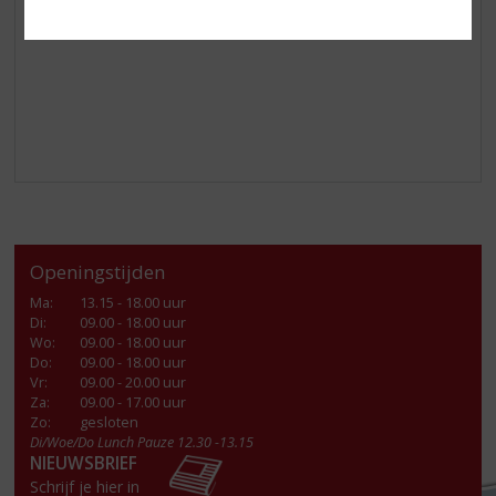
Geniet!
Openingstijden
Ma
:
13.15 - 18.00 uur
Di
:
09.00 - 18.00 uur
Wo
:
09.00 - 18.00 uur
Do
:
09.00 - 18.00 uur
Vr
:
09.00 - 20.00 uur
Za
:
09.00 - 17.00 uur
Zo:
gesloten
Di/Woe/Do Lunch Pauze 12.30 -13.15
NIEUWSBRIEF
Schrijf je hier in