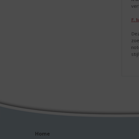
ver
F. 
Dez
zoe
not
sti
Home