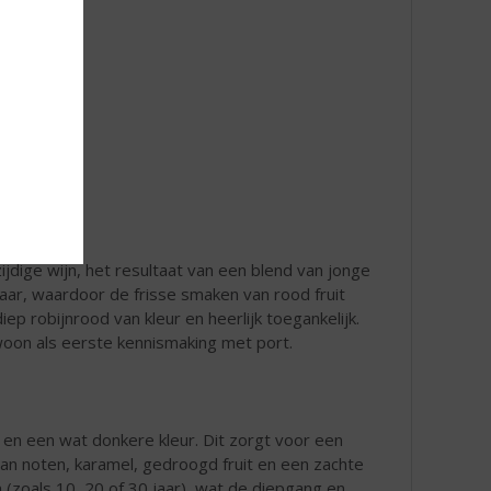
zijdige wijn, het resultaat van een blend van jonge
jaar, waardoor de frisse smaken van rood fruit
p robijnrood van kleur en heerlijk toegankelijk.
ewoon als eerste kennismaking met port.
 en een wat donkere kleur. Dit zorgt voor een
aan noten, karamel, gedroogd fruit en een zachte
n (zoals 10, 20 of 30 jaar), wat de diepgang en