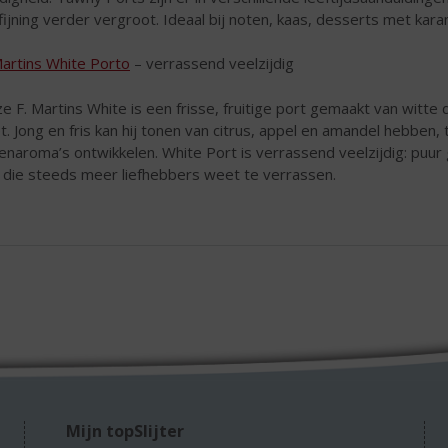
fijning verder vergroot. Ideaal bij noten, kaas, desserts met karame
Martins White Porto
– verrassend veelzijdig
e F. Martins White is een frisse, fruitige port gemaakt van witte d
t. Jong en fris kan hij tonen van citrus, appel en amandel hebben, 
enaroma’s ontwikkelen. White Port is verrassend veelzijdig: puur ge
jl die steeds meer liefhebbers weet te verrassen.
Mijn topSlijter