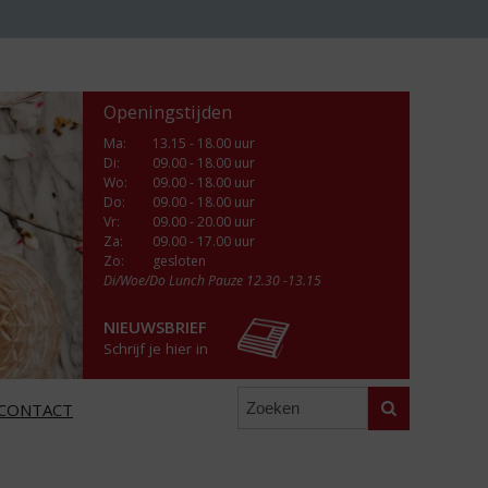
Openingstijden
Ma
:
13.15 - 18.00 uur
Di
:
09.00 - 18.00 uur
Wo
:
09.00 - 18.00 uur
Do
:
09.00 - 18.00 uur
Vr
:
09.00 - 20.00 uur
Za
:
09.00 - 17.00 uur
Zo:
gesloten
Di/Woe/Do Lunch Pauze 12.30 -13.15
NIEUWSBRIEF
Schrijf je hier in
Zoeken
CONTACT