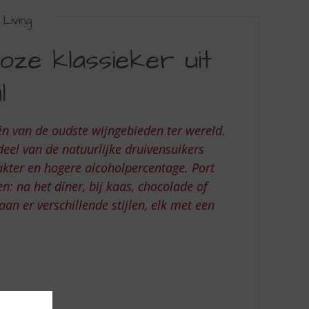
Living
loze klassieker uit
l
 één van de oudste wijngebieden ter wereld.
 deel van de natuurlijke druivensuikers
akter en hogere alcoholpercentage. Port
 na het diner, bij kaas, chocolade of
an er verschillende stijlen, elk met een