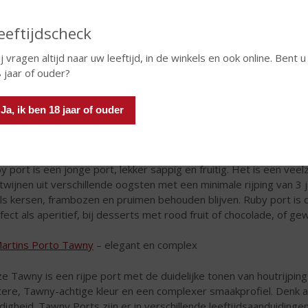
eeftijdscheck
j vragen altijd naar uw leeftijd, in de winkels en ook online. Bent u
 jaar of ouder?
Ja, ik ben 18 jaar of ouder
Martins Porto Ruby
– fruitig en toegankelijk
y port is een jonge port, lekker sappig en fruitig. Het is een veel
twijnen uit verschillende oogsten met een minimale rijping van 3 
ls kersen, frambozen en pruimen behouden blijven. Ruby port is die
fect als aperitief, bij desserts met rood fruit of chocolade, of g
Martins Porto Tawny
– elegant en complex
e Tawny is een rijpe port met de duidelijke tonen van houtrijping
htere, Tawny-achtige kleur en een complexer smaakprofiel. Denk 
idigheid. Tawny Ports zijn er in verschillende leeftijdsaanduidinge