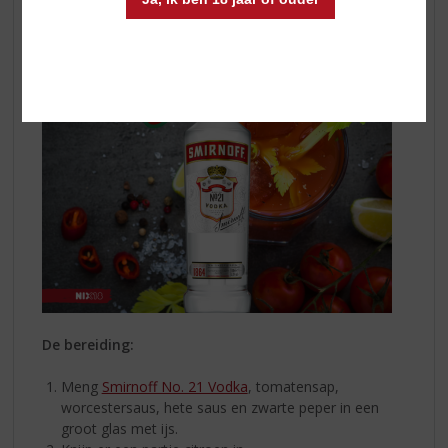
De bereiding:
Meng
Smirnoff No. 21 Vodka
, tomatensap,
worcestersaus, hete saus en zwarte peper in een
groot glas met ijs.