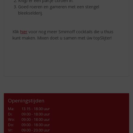
Knijp er een partje citroen in.
Goed roeren en garneren met een stengel
bleekselderij.
Klik
hier
voor nog meer Smirnoff cocktails die u thuis
kunt maken. Mixen doet u samen met úw topSlijter!
Openingstijden
Ma
:
13.15 - 18.00 uur
Di
:
09.00 - 18.00 uur
Wo
:
09.00 - 18.00 uur
Do
:
09.00 - 18.00 uur
Vr
:
09.00 - 20.00 uur