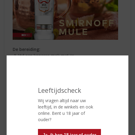
De bereiding:
Vul een koperen mok met ijs
Voeg
Smirnoff No. 21 Vodka
toe
Giet gemberbier
Pers het sap uit 2 limoenpartjes
Roer tot het gemengd is
Garneer met limoen en munt.
Leeftijdscheck
Origineel. Iconisch. Onvergetelijk.
Wij vragen altijd naar uw
Fris doordrenkt met een ongeëvenaarde koele smaak
leeftijd, in de winkels en ook
gecombineerd met citrustonen van limoen. Serveer
online. Bent u 18 jaar of
eenvoudig in een steelloos wijnglas met ijs, frisdrank,
ouder?
garnering, komkommerschijfjes en een partje limoen.
Citrusperfectie.
Ja, ik ben 18 jaar of ouder