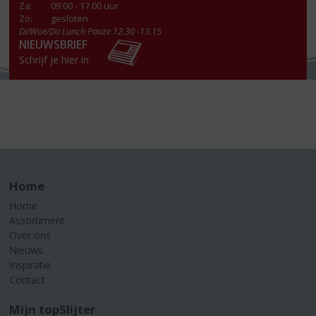
Za
:
09.00 - 17.00 uur
Zo:
gesloten
Di/Woe/Do Lunch Pauze 12.30 -13.15
NIEUWSBRIEF
Schrijf je hier in
Home
Home
Assortiment
Over ons
Nieuws
Inspiratie
Contact
Mijn topSlijter