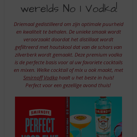
S
NO
werelds No 1 Vodka!
p
21
r
VODKA
i
Driemaal gedistilleerd om zijn optimale puurheid
n
S
en kwaliteit te behalen. De unieke smaak wordt
g
veroorzaakt doordat het distillaat wordt
WERELDS
n
a
gefiltreerd met houtskool dat van de schors van
NO
a
zilverberk wordt gemaakt. Deze premium vodka
1
r
is de perfecte basis voor al uw favoriete cocktails
d
VODKA
en mixen. Welke cocktail of mix u ook maakt, met
e
Smirnoff Vodka
haalt u het beste in huis!
n
a
Perfect voor een gezellige avond thuis!
v
i
g
a
t
i
e