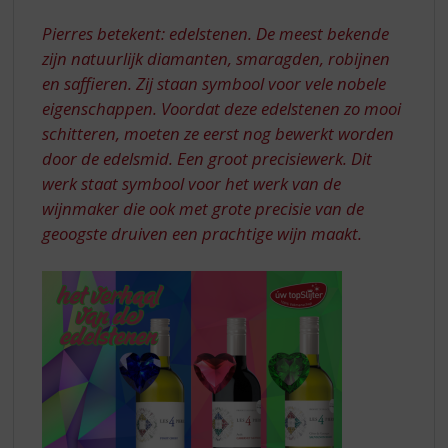
S
DE
p
Pierres betekent: edelstenen. De meest bekende
4
r
zijn natuurlijk diamanten, smaragden, robijnen
EDELSTENEN
i
en saffieren. Zij staan symbool voor vele nobele
n
eigenschappen. Voordat deze edelstenen zo mooi
g
n
schitteren, moeten ze eerst nog bewerkt worden
a
door de edelsmid. Een groot precisiewerk. Dit
a
werk staat symbool voor het werk van de
r
wijnmaker die ook met grote precisie van de
d
geoogste druiven een prachtige wijn maakt.
e
n
a
v
i
g
a
t
i
e