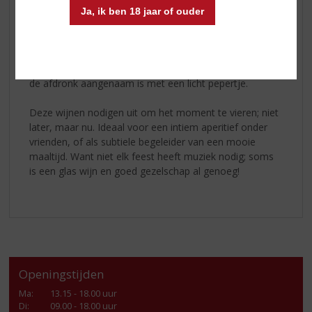
saffier, een schitterende blauwe steen. Zij staat voor
Ja, ik ben 18 jaar of ouder
pure elegantie, wijsheid en macht.
Les 4 Pierres - Pinot Grigio
is fraai helder van kleur met
een gouden flonkering. De geur is verfijnd, met tonen
van witte bloesem. Een frisse en delicate wijn waarvan
de afdronk aangenaam is met een licht pepertje.
Deze wijnen nodigen uit om het moment te vieren; niet
later, maar nu. Ideaal voor een intiem aperitief onder
vrienden, of als subtiele begeleider van een mooie
maaltijd. Want niet elk feest heeft muziek nodig; soms
is een glas wijn en goed gezelschap al genoeg!
Openingstijden
Ma
:
13.15 - 18.00 uur
Di
:
09.00 - 18.00 uur