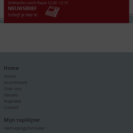
Di/Woe/Do Lunch Pauze 12.30 -13.15
NIEUWSBRIEF
Schrijf je hier in
Home
Home
Assortiment
Over ons
Nieuws
Inspiratie
Contact
Mijn topSlijter
Herroepingsformulier