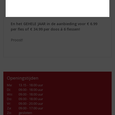
ratatouille, gegrilde vis en als aperitief voor een
ontspannen moment in goed gezelschap.
Serveertip: 8–10 °C
En het GEHELE JAAR in de aanbieding voor € 6.99
per fles of € 34.99 per doos á 6 flessen!
Proost!
Openingstijden
Ma
:
13.15 - 18.00 uur
Di
:
09.00 - 18.00 uur
Wo
:
09.00 - 18.00 uur
Do
:
09.00 - 18.00 uur
Vr
:
09.00 - 20.00 uur
Za
:
09.00 - 17.00 uur
Zo:
gesloten