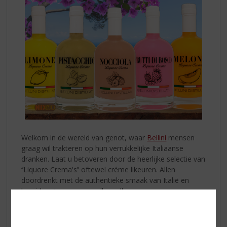
Welkom in de wereld van genot, waar
Bellini
mensen
graag wil trakteren op hun verrukkelijke Italiaanse
dranken. Laat u betoveren door de heerlijke selectie van
‘’Liquore Crema's’’ oftewel créme likeuren. Allen
doordrenkt met de authentieke smaak van Italië en
bereid met o.a. verse volle melk en room.
De Bellini smaken van úw topSlijter
Proef de verfrissende zoetheid van
Liquore Crema