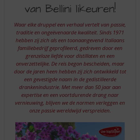
S
BETOVERENDE
van Bellini likeuren!
p
WERELD
r
VAN
i
Waar elke druppel een verhaal vertelt van passie,
n
BELLINI
traditie en ongeëvenaarde kwaliteit. Sinds 1971
g
hebben zij zich als een toonaangevend Italiaans
LIKEUREN
n
a
familiebedrijf geprofileerd, gedreven door een
a
grenzeloze liefde voor distillaten en een
r
onverzettelijke. De reis begon bescheiden, maar
d
door de jaren heen hebben zij zich ontwikkeld tot
e
een gevestigde naam in de gedistilleerde
n
a
drankenindustrie. Met meer dan 50 jaar aan
v
expertise en een voortdurende drang naar
i
vernieuwing, blijven we de normen verleggen en
g
onze passie wereldwijd verspreiden.
a
t
i
e