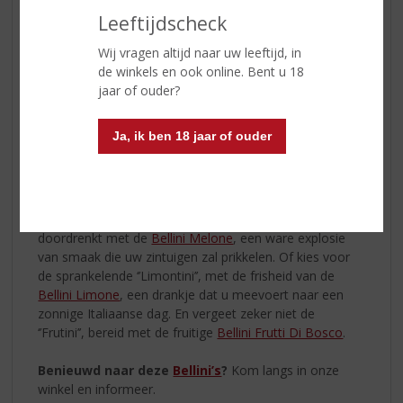
Limone
, de zachte en verleidelijke smaak van
Liquore
Leeftijdscheck
Crema Pistacchio
, de romige weelde van
Liquore
Crema Nocciola
, de sappige en fruitige tonen van
Wij vragen altijd naar uw leeftijd, in
Liquore Crema Frutti di Bosco
en de exotische
de winkels en ook online. Bent u 18
verleiding van
Liquore Crema Melone
. Deze likeuren zijn
jaar of ouder?
heerlijk puur te consumeren!
Ja, ik ben 18 jaar of ouder
Maar er is nog meer!
Met een aantal van deze
verrukkelijke smaken kunt u zelf in een handomdraai
cocktails maken.
Laat u betoveren door de verleidelijke ‘’Pornstar Bellini’’,
doordrenkt met de
Bellini Melone
, een ware explosie
van smaak die uw zintuigen zal prikkelen. Of kies voor
de sprankelende ‘’Limontini’’, met de frisheid van de
Bellini Limone
, een drankje dat u meevoert naar een
zonnige Italiaanse dag. En vergeet zeker niet de
‘’Frutini’’, bereid met de fruitige
Bellini Frutti Di Bosco
.
Benieuwd naar deze
Bellini’s
?
Kom langs in onze
winkel en informeer.