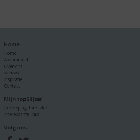
Home
Home
Assortiment
Over ons
Nieuws
Inspiratie
Contact
Mijn topSlijter
Herroepingsformulier
Interessante links
Volg ons