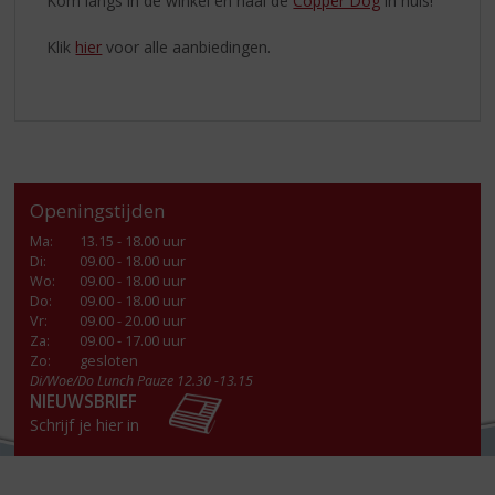
Kom langs in de winkel en haal de
Copper Dog
in huis!
Klik
hier
voor alle aanbiedingen.
Openingstijden
Ma
:
13.15 - 18.00 uur
Di
:
09.00 - 18.00 uur
Wo
:
09.00 - 18.00 uur
Do
:
09.00 - 18.00 uur
Vr
:
09.00 - 20.00 uur
Za
:
09.00 - 17.00 uur
Zo:
gesloten
Di/Woe/Do Lunch Pauze 12.30 -13.15
NIEUWSBRIEF
Schrijf je hier in