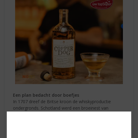
Een plan bedacht door boefjes
In 1707 dreef de Britse kroon de whiskyproductie
ondergronds. Schotland werd een broeinest van
geestensmokkel. Speyside staat bekend om zijn
afgelegen ligging in de Hooglanden en was een
smokkelaarsparadijs met stills en beide verborgen in
alle hoeken en gaten.