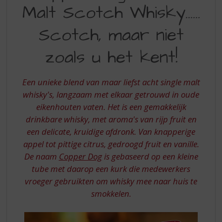
S
Malt Scotch Whisky...…
BLENDED
p
r
MALT
Scotch, maar niet
i
SCOTCH
n
zoals u het kent!
WHISKY
g
n
SCOTCH
a
Een unieke blend van maar liefst acht single malt
MAAR
a
whisky's, langzaam met elkaar getrouwd in oude
r
NIET
d
eikenhouten vaten. Het is een gemakkelijk
ZOALS
e
drinkbare whisky, met aroma's van rijp fruit en
n
U
een delicate, kruidige afdronk. Van knapperige
a
appel tot pittige citrus, gedroogd fruit en vanille.
HET
v
De naam
Copper Dog
is gebaseerd op een kleine
i
KENT
g
tube met daarop een kurk die medewerkers
a
vroeger gebruikten om whisky mee naar huis te
t
smokkelen.
i
e