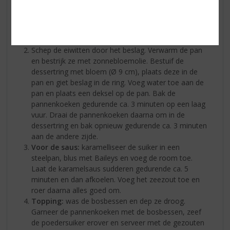
blijf roeren. Klop de eiwitten stijf met de garde van
een mixer in een andere kom, voeg de resterende
poedersuiker toe en blijf kloppen gedurende ca. 1
minuut.
Schep de eiwitten door het beslag. Verwarm de pan
en bestrijk ze met zonnebloemolie. Bestuif de
dessertring met bloem (Ø 9 cm), plaats deze in de
pan en giet beslag in de ring. Voeg water toe aan de
pan en plaats een deksel op de pan. Bak de
pannenkoeken gedurende ca. 3 minuten op een laag
vuur. Draai de pannenkoeken daarna om in de
dessertring en bak opnieuw gedurende ca. 3 minuten
aan de andere zijde.
Voor de saus:
karamelliseer de suiker in een
steelpan, blus met Baileys en voeg de room toe.
Laat de karamelsaus sudderen gedurende ca. 5
minuten en dan afkoelen. Voeg het zeezout toe en
roer daarna alles goed om.
Topping:
was de bosbessen en dep ze droog.
Garneer de pannenkoeken met de bosbessen, zeef
de poedersuiker erover en serveer met de gezouten