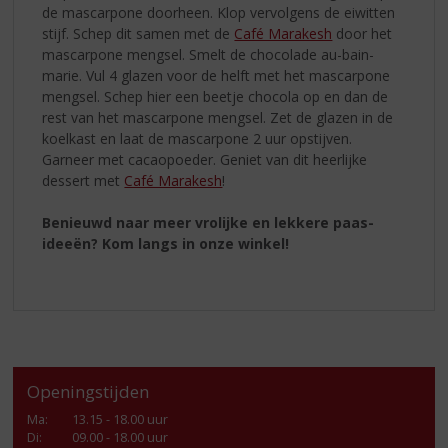
de mascarpone doorheen. Klop vervolgens de eiwitten
stijf. Schep dit samen met de
Café Marakesh
door het
mascarpone mengsel. Smelt de chocolade au-bain-
marie. Vul 4 glazen voor de helft met het mascarpone
mengsel. Schep hier een beetje chocola op en dan de
rest van het mascarpone mengsel. Zet de glazen in de
koelkast en laat de mascarpone 2 uur opstijven.
Garneer met cacaopoeder. Geniet van dit heerlijke
dessert met
Café Marakesh
!
Benieuwd naar meer vrolijke en lekkere paas-
ideeën
? Kom langs in onze winkel!
Openingstijden
Ma
:
13.15 - 18.00 uur
Di
:
09.00 - 18.00 uur