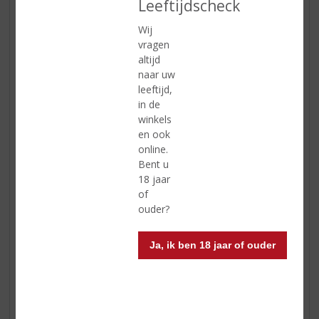
Leeftijdscheck
3 eetlepels water
Wij
vragen
Voor de saus:
altijd
naar uw
8 eetlepels suiker
leeftijd,
60 ml
Baileys Salted Caramel
in de
30 ml room (30% vet)
winkels
2 theelepels zeezout, ruw
en ook
online.
Voor de topping:
Bent u
18 jaar
50 g bosbessen
of
2 eetlepels poedersuiker
ouder?
Bereidingswijze:
Ja, ik ben 18 jaar of ouder
Splits voor de pannenkoeken het eigeel van het eiwit
en laat het eiwit afkoelen. Klop de karnemelk,
Baileys, het vanille-extract en de eidooiers samen in
een kom met een mixer. Zeef er de bloem,
bakpoeder en de helft van de poedersuiker door en