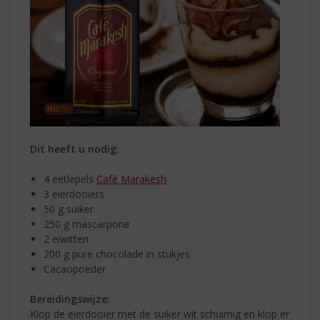
Dit heeft u nodig:
4 eetlepels
Café Marakesh
3 eierdooiers
50 g suiker
250 g mascarpone
2 eiwitten
200 g pure chocolade in stukjes
Cacaopoeder
Bereidingswijze:
Klop de eierdooier met de suiker wit schuimig en klop er