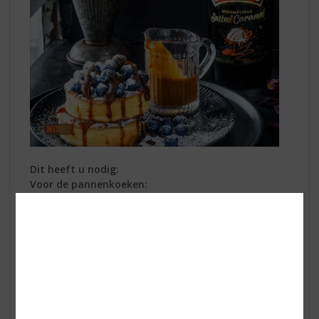
Dit heeft u nodig:
Voor de pannenkoeken:
3 eieren
100 ml karnemelk (max. 1% vet)
50 ml
Baileys Salted Caramel
1 theelepel vanille-extract
150 g tarwebloem (type 405)
1 theelepel bakpoeder
4 eetlepels poedersuiker
1 theelepel zonnebloemolie