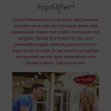
S
PASEN
topSlijter!
p
MET
r
UW
i
Pasen! Paasweekend is een lekker lang weekend
n
TOPSLIJTER
dus laten we er dan ook vooral een lekker lang
g
weekend van maken met vrolijke momenten met
n
a
uw gezin, familie of vrienden! En tja… zo’n
a
paasweekend gaat vaak ook gepaard met een
r
hapje en een drankje. En wij zouden úw topSlijer
d
niet wanneer we hier geen leuke ideeën voor
e
zouden hebben. Lees snel verder!
n
a
v
i
g
a
t
i
e