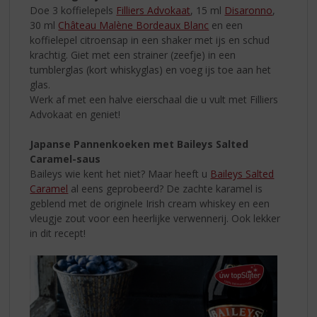
Doe 3 koffielepels
Filliers Advokaat
, 15 ml
Disaronno
,
30 ml
Château Malène Bordeaux Blanc
en een
koffielepel citroensap in een shaker met ijs en schud
krachtig. Giet met een strainer (zeefje) in een
tumblerglas (kort whiskyglas) en voeg ijs toe aan het
glas.
Werk af met een halve eierschaal die u vult met Filliers
Advokaat en geniet!
Japanse Pannenkoeken met Baileys Salted
Caramel-saus
Baileys wie kent het niet? Maar heeft u
Baileys Salted
Caramel
al eens geprobeerd? De zachte karamel is
geblend met de originele Irish cream whiskey en een
vleugje zout voor een heerlijke verwennerij. Ook lekker
in dit recept!