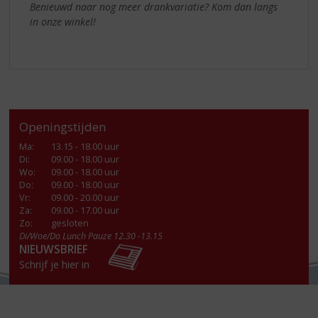
Benieuwd naar nog meer drankvariatie? Kom dan langs
in onze winkel!
Openingstijden
Ma
:
13.15 - 18.00 uur
Di
:
09.00 - 18.00 uur
Wo
:
09.00 - 18.00 uur
Do
:
09.00 - 18.00 uur
Vr
:
09.00 - 20.00 uur
Za
:
09.00 - 17.00 uur
Zo:
gesloten
Di/Woe/Do Lunch Pauze 12.30 -13.15
NIEUWSBRIEF
Schrijf je hier in