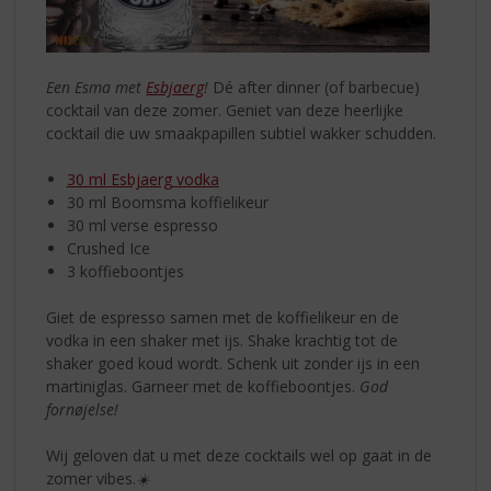
Een Esma met
Esbjaerg
!
Dé after dinner (of barbecue)
cocktail van deze zomer. Geniet van deze heerlijke
cocktail die uw smaakpapillen subtiel wakker schudden.
30 ml Esbjaerg vodka
30 ml Boomsma koffielikeur
30 ml verse espresso
Crushed Ice
3 koffieboontjes
Giet de espresso samen met de koffielikeur en de
vodka in een shaker met ijs. Shake krachtig tot de
shaker goed koud wordt. Schenk uit zonder ijs in een
martiniglas. Garneer met de koffieboontjes.
God
fornøjelse!
Wij geloven dat u met deze cocktails wel op gaat in de
zomer vibes.
☀️