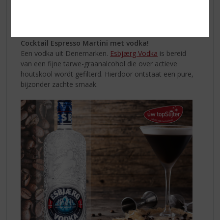
Garneer met een schijfje sinaasappel Probeer ook eens
De Kuyper Watermelon
en
Wild Strawberry
.
Tast the
sun!
Cocktail Espresso Martini met vodka!
Een vodka uit Denemarken.
Esbjærg Vodka
is bereid
van een fijne tarwe-graanalcohol die over actieve
houtskool wordt gefilterd. Hierdoor ontstaat een pure,
bijzonder zachte smaak.