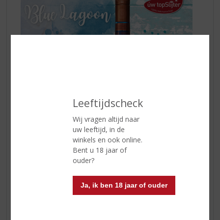
Leeftijdscheck
Wij vragen altijd naar
uw leeftijd, in de
winkels en ook online.
Vul een longdrinkglas met ijsblokjes
Bent u 18 jaar of
Voeg 2 delen
De Kuyper Blue Curaçao
en
1 deel
ouder?
Three Sixty Vodka
in
Schenk er een scheutje limoensap bij
Ja, ik ben 18 jaar of ouder
Vul verder aan met Sprite of 7-up en roer zachtjes
door