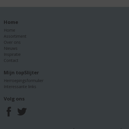
Home
Home
Assortiment
Over ons
Nieuws
Inspiratie
Contact
Mijn topSlijter
Herroepingsformulier
Interessante links
Volg ons
F
T
a
w