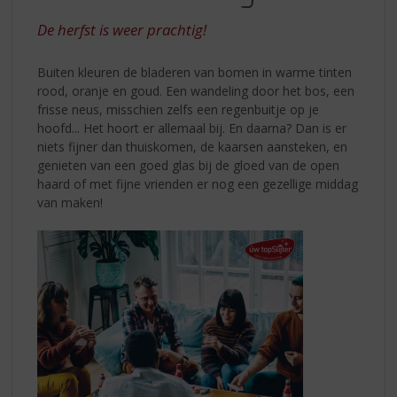
S
LUCHT,
p
De herfst is weer prachtig!
KLEUR
r
IN
i
Buiten kleuren de bladeren van bomen in warme tinten
n
HET
rood, oranje en goud. Een wandeling door het bos, een
g
frisse neus, misschien zelfs een regenbuitje op je
GLAS
n
hoofd... Het hoort er allemaal bij. En daarna? Dan is er
a
niets fijner dan thuiskomen, de kaarsen aansteken, en
a
genieten van een goed glas bij de gloed van de open
r
haard of met fijne vrienden er nog een gezellige middag
d
van maken!
e
n
a
v
i
g
a
t
i
e