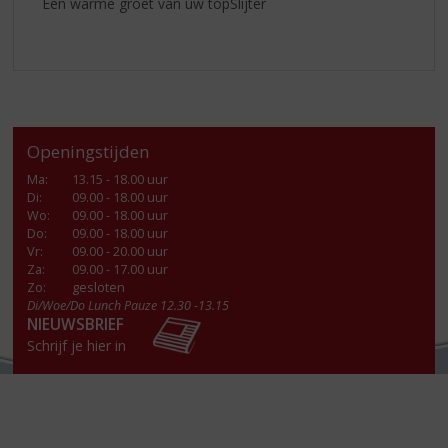
Een warme groet van úw topSlijter
Openingstijden
Ma
:
13.15 - 18.00 uur
Di
:
09.00 - 18.00 uur
Wo
:
09.00 - 18.00 uur
Do
:
09.00 - 18.00 uur
Vr
:
09.00 - 20.00 uur
Za
:
09.00 - 17.00 uur
Zo:
gesloten
Di/Woe/Do Lunch Pauze 12.30 -13.15
NIEUWSBRIEF
Schrijf je hier in