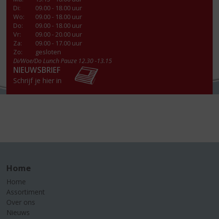
Di
:
09.00 - 18.00 uur
Wo
:
09.00 - 18.00 uur
Do
:
09.00 - 18.00 uur
Vr
:
09.00 - 20.00 uur
Za
:
09.00 - 17.00 uur
Zo:
gesloten
Di/Woe/Do Lunch Pauze 12.30 -13.15
NIEUWSBRIEF
Schrijf je hier in
Home
Home
Assortiment
Over ons
Nieuws