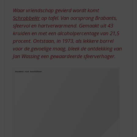
S
EDITIE
p
Waar vriendschap gevierd wordt komt
r
Schrobbelèr
op tafel. Van oorsprong Brabants,
i
sfeervol en hartverwarmend. Gemaakt uit 43
n
kruiden en met een alcoholpercentage van 21,5
g
n
procent. Ontstaan, in 1973, als lekkere borrel
a
voor de gevoelige maag, bleek de ontdekking van
a
Jan Wassing een gewaardeerde sfeerverhoger.
r
d
e
n
a
v
i
g
a
t
i
e