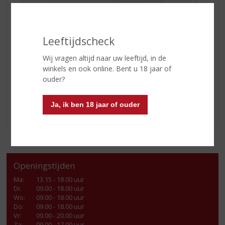
Leeftijdscheck
20 november t/m 18 december is het WK Voetbal
.
Wij vragen altijd naar uw leeftijd, in de
Hoe leuk is het dan om het
Schrobbelèr Elftal
cadeau te
winkels en ook online. Bent u 18 jaar of
geven. Vier het samen, met Schrobbelèr!
ouder?
Kom langs in onze winkel of shop online!
Ja, ik ben 18 jaar of ouder
Openingstijden
Ma
:
13.15 - 18.00 uur
Di
:
09.00 - 18.00 uur
Wo
:
09.00 - 18.00 uur
Do
:
09.00 - 18.00 uur
Vr
:
09.00 - 20.00 uur
Za
:
09.00 - 17.00 uur