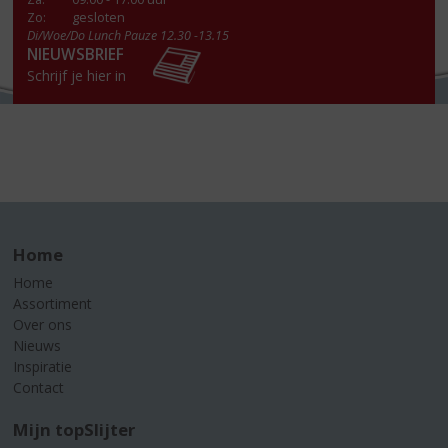
Zo:
gesloten
Di/Woe/Do Lunch Pauze 12.30 -13.15
NIEUWSBRIEF
Schrijf je hier in
Home
Home
Assortiment
Over ons
Nieuws
Inspiratie
Contact
Mijn topSlijter