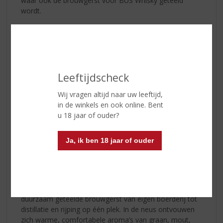
waar ook de brouwgerst voor BUS Whisky geteeld
wordt.
Missie & Visie
Bij BUS Whisky geloven ze dat hun productie verder
gaat dan alleen het maken van whisky. Door duurzame
landbouw te omarmen en innovatieve
productiemethoden toe te passen, dragen zij actief bij
Leeftijdscheck
aan het behoud van de natuur, verkleinen zij hun
Wij vragen altijd naar uw leeftijd,
ecologische voetafdruk, versterken zij de lokale
in de winkels en ook online. Bent
gemeenschap en werken zij samen aan een betere
u 18 jaar of ouder?
wereld. Zij zetten zich in om verspilling te verminderen
en zorgen er voor dat elke fles whisky niet alleen van
topkwaliteit is, maar ook met respect voor de planeet is
Ja, ik ben 18 jaar of ouder
gemaakt. "Samen drinken we met elk glas de wereld
een stukje mooier".
BUS Whisky Bourbon Aged Single Malt
Deze
whisky
is volledig single estate geproduceerd, van
duurzaam geteelde brouwgerst van eigen boerderij tot
distillatie en rijping op één plek. In de neus ontvouwen
zich warme, comfortabele aroma’s van graan, mout,