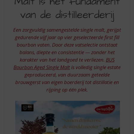
Malt is het fundament
S
p
MALT
van de distilleerderij
r
IS
i
HET
n
Een zorgvuldig samengestelde single malt, gerijpt
g
FUNDAMENT
gedurende vijf jaar op vier geselecteerde first fill
n
bourbon vaten. Door deze vatselectie ontstaat
VAN
a
a
balans, diepte en consistentie — zonder het
DE
r
karakter van het landgoed te verliezen.
BUS
DISTILLEERDERIJ
d
Bourbon Aged Single Malt
is volledig single estate
e
geproduceerd, van duurzaam geteelde
n
brouwgerst van eigen boerderij tot distillatie en
a
v
rijping op één plek.
i
g
a
t
i
e