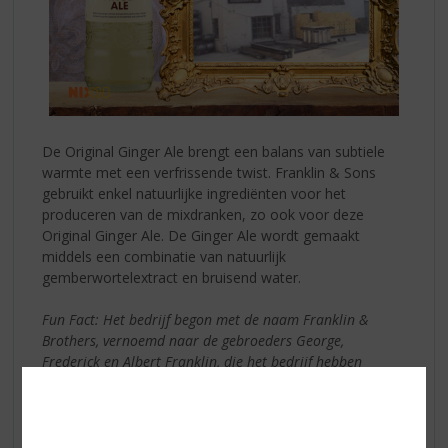
De Original Ginger Ale brengt een balans van subtiele
warmte met een verfrissende twist. Franklin & Sons
gebruikt enkel natuurlijke ingrediënten voor het
produceren van de mixdranken, zo ook voor deze
Original Ginger Ale. De Ginger Ale wordt gemaakt
middels een combinatie van natuurlijk
gemberwortelextract en bruisend water.
Fun Fact: Het bedrijf begon met de naam Franklin &
Brothers, vernoemd naar de gebroeders George,
Frederick en Albert Franklin, die het bedrijf hebben
opgericht.
Een voortreffelijke match tussen Buffalo Trace en
Franklin & Sons: Original Ginger Highball