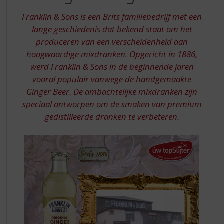
S
ORIGINAL
p
Franklin & Sons is een Brits familiebedrijf met een
GINGER
r
lange geschiedenis dat bekend staat om het
ALE
i
produceren van een verscheidenheid aan
n
hoogwaardige mixdranken. Opgericht in 1886,
g
n
werd Franklin & Sons in de beginnende jaren
a
vooral populair vanwege de handgemaakte
a
Ginger Beer. De ambachtelijke mixdranken zijn
r
speciaal ontworpen om de smaken van premium
d
gedistilleerde dranken te verbeteren.
e
n
a
v
i
g
a
t
i
e