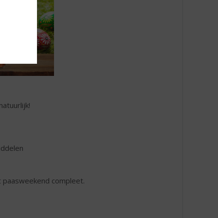
tuurlijk!
iddelen
et paasweekend compleet.