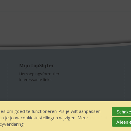
Mijn topSlijter
Herroepingsformulier
Interessante links
es om goed te functioneren. Als je wilt aanpassen
Schakel
 je jouw cookie-instellingen wijzigen. Meer
GEEN 18 GEEN alcohol
IDIN/ITSME
sitemap
Privacy Statement
Dis
Alleen 
cyverklaring
.