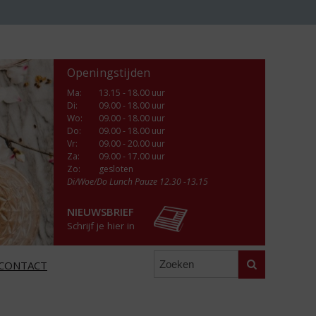
Openingstijden
Ma
:
13.15 - 18.00 uur
Di
:
09.00 - 18.00 uur
Wo
:
09.00 - 18.00 uur
Do
:
09.00 - 18.00 uur
Vr
:
09.00 - 20.00 uur
Za
:
09.00 - 17.00 uur
Zo:
gesloten
Di/Woe/Do Lunch Pauze 12.30 -13.15
NIEUWSBRIEF
Schrijf je hier in
Zoeken
CONTACT