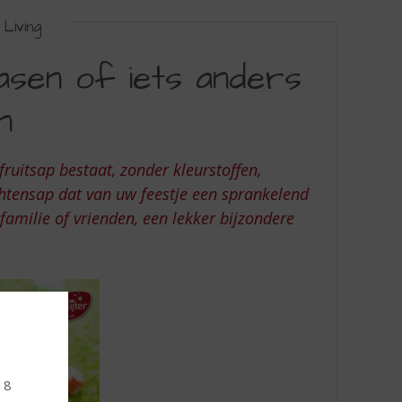
Living
Pasen of iets anders
n
ruitsap bestaat, zonder kleurstoffen,
chtensap dat van uw feestje een sprankelend
familie of vrienden, een lekker bijzondere
18