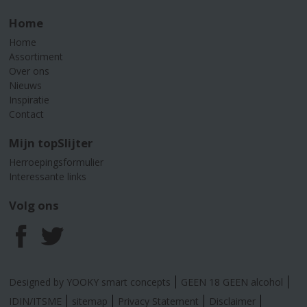
Home
Home
Assortiment
Over ons
Nieuws
Inspiratie
Contact
Mijn topSlijter
Herroepingsformulier
Interessante links
Volg ons
F
T
a
w
Designed by YOOKY smart concepts
GEEN 18 GEEN alcohol
c
i
IDIN/ITSME
sitemap
Privacy Statement
Disclaimer