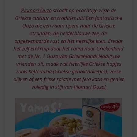
S
WINDOW
p
Plomari Ouzo
straalt op prachtige wijze de
TO
r
Griekse cultuur en tradities uit! Een fantastische
GREECE
i
Ouzo die een raam opent naar de Griekse
n
stranden, de helderblauwe zee, de
g
n
ongeëvenaarde rust en het heerlijke eten. Ervaar
a
het zelf en kruip door het raam naar Griekenland
a
met de Nr. 1 Ouzo van Griekenland! Nodig uw
r
vrienden uit, maak wat heerlijke Griekse hapjes
d
zoals Keftedakia (Griekse gehaktballetjes), verse
e
n
olijven of een frisse salade met feta kaas en geniet
a
volledig in stijl van
Plomari Ouzo!
v
i
g
a
t
i
e