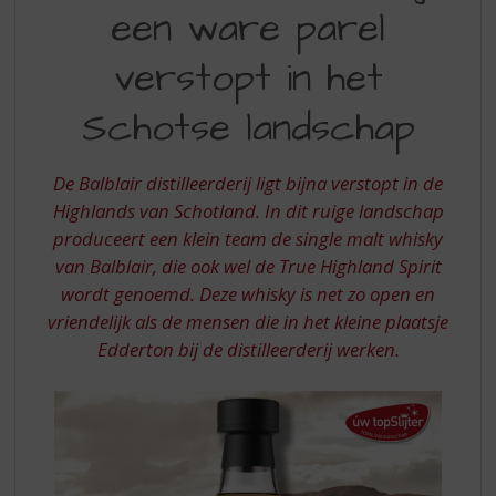
S
een ware parel
EEN
p
r
WARE
verstopt in het
i
PAREL
n
Schotse landschap
VERSTOPT
g
n
IN
a
De Balblair distilleerderij ligt bijna verstopt in de
HET
a
Highlands van Schotland. In dit ruige landschap
r
SCHOTSE
d
produceert een klein team de single malt whisky
LANDSCHAP
e
van Balblair, die ook wel de True Highland Spirit
n
wordt genoemd. Deze whisky is net zo open en
a
vriendelijk als de mensen die in het kleine plaatsje
v
Edderton bij de distilleerderij werken.
i
g
a
t
i
e