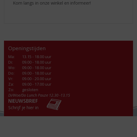
Kom langs in onze winkel en informeer!
Openingstijden
Ma
:
13.15 - 18.00 uur
Di
:
09.00 - 18.00 uur
Wo
:
09.00 - 18.00 uur
Do
:
09.00 - 18.00 uur
Vr
:
09.00 - 20.00 uur
Za
:
09.00 - 17.00 uur
Zo:
gesloten
Di/Woe/Do Lunch Pauze 12.30 -13.15
NIEUWSBRIEF
Schrijf je hier in