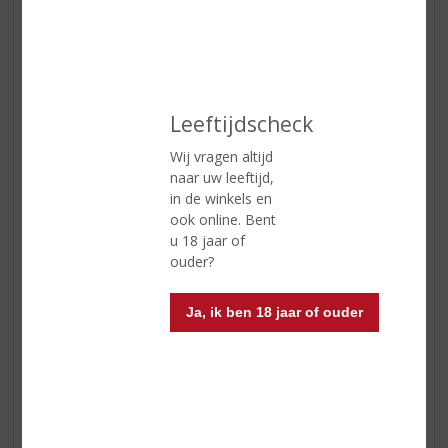
• takjes munt
• 1 fles Spa rood
• ijsblokjes
Zo maakt u het:
Leeftijdscheck
Neem een grote glazen kan en vul deze met de rosé,
de likeur en het fruit. Zet dit minimaal 1 uur in de
Wij vragen altijd
koelkast. Schenk dit mengsel dan in een mooi glas en
naar uw leeftijd,
vul aan met ijsblokjes en spa rood. Garneren met een
in de winkels en
takje munt.
ook online. Bent
u 18 jaar of
Frozen rosé
ouder?
Ja, ik ben 18 jaar of ouder