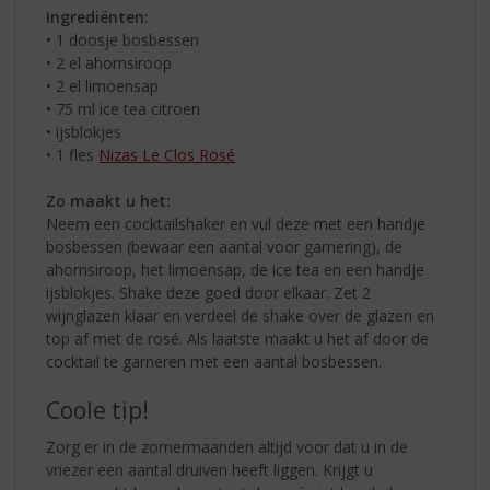
Ingrediënten:
• 1 doosje bosbessen
• 2 el ahornsiroop
• 2 el limoensap
• 75 ml ice tea citroen
• ijsblokjes
• 1 fles
Nizas Le Clos Rosé
Zo maakt u het:
Neem een cocktailshaker en vul deze met een handje
bosbessen (bewaar een aantal voor garnering), de
ahornsiroop, het limoensap, de ice tea en een handje
ijsblokjes. Shake deze goed door elkaar. Zet 2
wijnglazen klaar en verdeel de shake over de glazen en
top af met de rosé. Als laatste maakt u het af door de
cocktail te garneren met een aantal bosbessen.
Coole tip!
Zorg er in de zomermaanden altijd voor dat u in de
vriezer een aantal druiven heeft liggen. Krijgt u