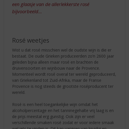
een glaasje van de allerlekkerste rosé
bijvoorbeeld…
Rosé weetjes
Wist u dat rosé misschien wel de oudste wijn is die er
bestaat. De oude Grieken produceerden zo’n 2600 jaar
geleden bijna alleen maar rosé en brachten de
druivensoorten en wijnbouw naar de Provence.
Momenteel wordt rosé overal ter wereld geproduceerd,
van Griekenland tot Zuid-Afrika, maar de Franse
Provence is nog steeds de grootste roséproducent ter
wereld.
Rosé is een heel toegankelijke wijn omdat het
alcoholpercentage en het tanninegehalte vrij laag is en
de prijs meestal erg gunstig. Ook zijn er veel
verschillende smaken rosé zodat er voor iedere smaak
wel iets te vinden is. Dit kan variëren van kruidig en