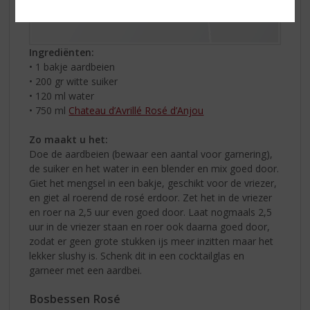
Ingrediënten:
• 1 bakje aardbeien
• 200 gr witte suiker
• 120 ml water
• 750 ml
Chateau d’Avrillé Rosé d’Anjou
Zo maakt u het:
Doe de aardbeien (bewaar een aantal voor garnering),
de suiker en het water in een blender en mix goed door.
Giet het mengsel in een bakje, geschikt voor de vriezer,
en giet al roerend de rosé erdoor. Zet het in de vriezer
en roer na 2,5 uur even goed door. Laat nogmaals 2,5
uur in de vriezer staan en roer ook daarna goed door,
zodat er geen grote stukken ijs meer inzitten maar het
lekker slushy is. Schenk dit in een cocktailglas en
garneer met een aardbei.
Bosbessen Rosé