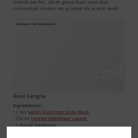
Ontkurk een fles, zet de glazen klaar, want deze
rosécocktails smaken net zo lekker als ze eruit zien!!!
Rosé Sangria
Ingrediënten:
• 1 fles
Sartori Rosé Pinot Grigio Blush
• 250 ml
Fiorente Elderflower Liqueur
• 1 doosje frambozen
• 6 partjes citroen
• 6 partjes grapefruit