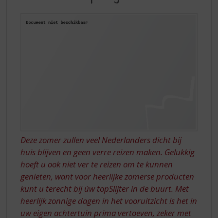
S
MET
p
ÚW
r
TOPSLIJTER
i
n
g
n
a
a
r
d
e
n
a
Deze zomer zullen veel Nederlanders dicht bij
v
huis blijven en geen verre reizen maken. Gelukkig
i
hoeft u ook niet ver te reizen om te kunnen
g
a
genieten, want voor heerlijke zomerse producten
t
kunt u terecht bij úw topSlijter in de buurt. Met
i
heerlijk zonnige dagen in het vooruitzicht is het in
e
uw eigen achtertuin prima vertoeven, zeker met