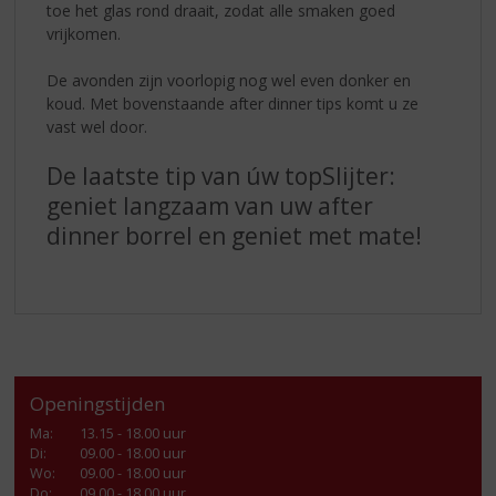
toe het glas rond draait, zodat alle smaken goed
vrijkomen.
De avonden zijn voorlopig nog wel even donker en
koud. Met bovenstaande after dinner tips komt u ze
vast wel door.
De laatste tip van úw topSlijter:
geniet langzaam van uw after
dinner borrel en geniet met mate!
Openingstijden
Ma
:
13.15 - 18.00 uur
Di
:
09.00 - 18.00 uur
Wo
:
09.00 - 18.00 uur
Do
:
09.00 - 18.00 uur