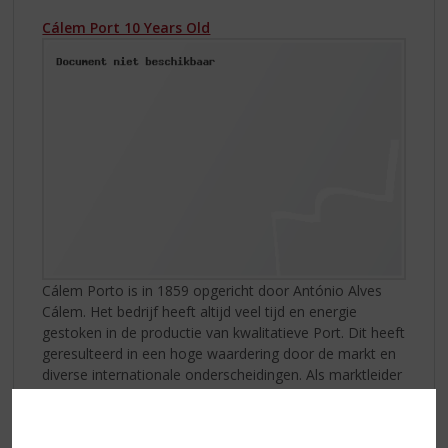
Cálem Port 10 Years Old
Cálem Porto is in 1859 opgericht door António Alves
Cálem. Het bedrijf heeft altijd veel tijd en energie
gestoken in de productie van kwalitatieve Port. Dit heeft
geresulteerd in een hoge waardering door de markt en
diverse internationale onderscheidingen. Als marktleider
in Portugal is er geen winkel te vinden die geen Cálem
Porto verkoopt. Eén van de bekendste blended ports is
de aged tawny. De leeftijd wordt in het Engels op het