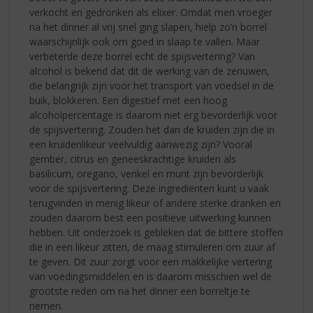
verkocht en gedronken als elixer. Omdat men vroeger
na het dinner al vrij snel ging slapen, hielp zo’n borrel
waarschijnlijk ook om goed in slaap te vallen. Maar
verbeterde deze borrel echt de spijsvertering? Van
alcohol is bekend dat dit de werking van de zenuwen,
die belangrijk zijn voor het transport van voedsel in de
buik, blokkeren. Een digestief met een hoog
alcoholpercentage is daarom niet erg bevorderlijk voor
de spijsvertering. Zouden het dan de kruiden zijn die in
een kruidenlikeur veelvuldig aanwezig zijn? Vooral
gember, citrus en geneeskrachtige kruiden als
basilicum, oregano, venkel en munt zijn bevorderlijk
voor de spijsvertering. Deze ingrediënten kunt u vaak
terugvinden in menig likeur of andere sterke dranken en
zouden daarom best een positieve uitwerking kunnen
hebben. Uit onderzoek is gebleken dat de bittere stoffen
die in een likeur zitten, de maag stimuleren om zuur af
te geven. Dit zuur zorgt voor een makkelijke vertering
van voedingsmiddelen en is daarom misschien wel de
grootste reden om na het dinner een borreltje te
nemen.