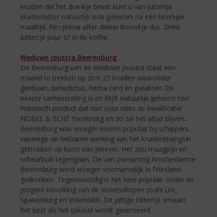
kruiden die het drankje bevat kunt u van Juttertje
kruidenbitter natuurlijk ook genieten na een heerlijke
maaltijd. Een prima after dinner borreltje dus. Drink
Juttertje puur of in de koffie.
Weduwe Joustra Beerenburg
De Beerenburg van de Weduwe Joustra staat een
maand te trekken op zo'n 25 kruiden waaronder
gentiaan, benedictus, herba card en galiatoer. De
exacte samenstelling is en blijft natuurlijk geheim! Een
historisch product dat niet voor niets de kwalificatie
NOBEL & ECHT meekreeg en zo zal het altijd blijven.
Beerenburg was vroeger enorm populair bij schippers,
vanwege de heilzame werking van het kruidenmengsel
getrokken op basis van jenever. Het zou maagpijn en
scheurbuik tegengaan. De van oorsprong Amsterdamse
Beerenburg werd vroeger voornamelijk in Friesland
gedronken. Tegenwoordig is het heel populair onder de
jongere bevolking van de vissersdorpen zoals Urk,
Spakenburg en Volendam. Dit pittige bittertje smaakt
het best als het ijskoud wordt geserveerd.