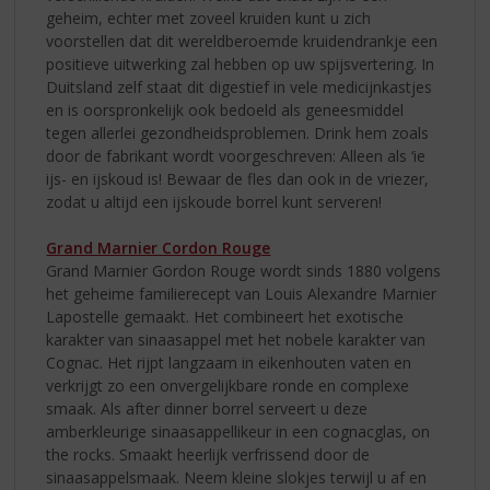
geheim, echter met zoveel kruiden kunt u zich
voorstellen dat dit wereldberoemde kruidendrankje een
positieve uitwerking zal hebben op uw spijsvertering. In
Duitsland zelf staat dit digestief in vele medicijnkastjes
en is oorspronkelijk ook bedoeld als geneesmiddel
tegen allerlei gezondheidsproblemen. Drink hem zoals
door de fabrikant wordt voorgeschreven: Alleen als ‘ie
ijs- en ijskoud is! Bewaar de fles dan ook in de vriezer,
zodat u altijd een ijskoude borrel kunt serveren!
Grand Marnier Cordon Rouge
Grand Marnier Gordon Rouge wordt sinds 1880 volgens
het geheime familierecept van Louis Alexandre Marnier
Lapostelle gemaakt. Het combineert het exotische
karakter van sinaasappel met het nobele karakter van
Cognac. Het rijpt langzaam in eikenhouten vaten en
verkrijgt zo een onvergelijkbare ronde en complexe
smaak. Als after dinner borrel serveert u deze
amberkleurige sinaasappellikeur in een cognacglas, on
the rocks. Smaakt heerlijk verfrissend door de
sinaasappelsmaak. Neem kleine slokjes terwijl u af en