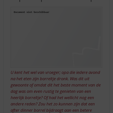
S
TIPS
p
IN
r
PLAATS
i
n
VAN
g
DIPS
n
a
a
r
d
e
n
a
U kent het wel van vroeger; opa die iedere avond
v
na het eten zijn borreltje dronk. Was dit uit
i
gewoonte of omdat dit het beste moment van de
g
a
dag was om even rustig te genieten van een
t
heerlijk borreltje? Of had het wellicht nog een
i
andere reden? Zou het zo kunnen zijn dat een
e
after dinner borrel bijdraagt aan een betere