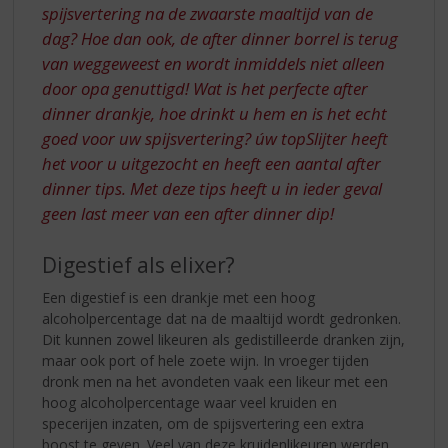
spijsvertering na de zwaarste maaltijd van de
dag? Hoe dan ook, de after dinner borrel is terug
van weggeweest en wordt inmiddels niet alleen
door opa genuttigd! Wat is het perfecte after
dinner drankje, hoe drinkt u hem en is het echt
goed voor uw spijsvertering? úw topSlijter heeft
het voor u uitgezocht en heeft een aantal after
dinner tips. Met deze tips heeft u in ieder geval
geen last meer van een after dinner dip!
Digestief als elixer?
Een digestief is een drankje met een hoog
alcoholpercentage dat na de maaltijd wordt gedronken.
Dit kunnen zowel likeuren als gedistilleerde dranken zijn,
maar ook port of hele zoete wijn. In vroeger tijden
dronk men na het avondeten vaak een likeur met een
hoog alcoholpercentage waar veel kruiden en
specerijen inzaten, om de spijsvertering een extra
boost te geven. Veel van deze kruidenlikeuren werden