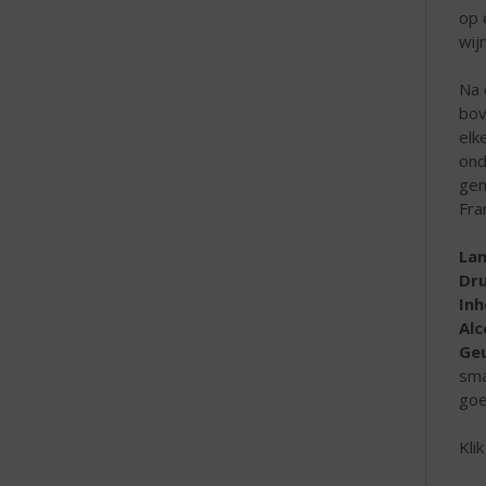
op 
wij
Na 
bov
elk
ond
gem
Fra
La
Dr
In
Al
Geu
sma
goe
Kli