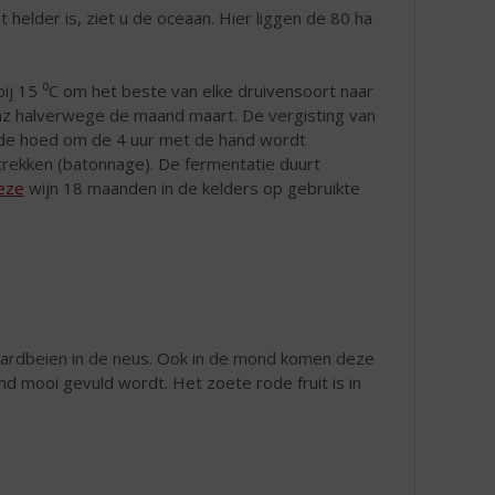
 helder is, ziet u de oceaan. Hier liggen de 80 ha
j 15 ⁰C om het beste van elke druivensoort naar
raz halverwege de maand maart. De vergisting van
ij de hoed om de 4 uur met de hand wordt
rekken (batonnage). De fermentatie duurt
eze
wijn 18 maanden in de kelders op gebruikte
 aardbeien in de neus. Ook in de mond komen deze
mooi gevuld wordt. Het zoete rode fruit is in