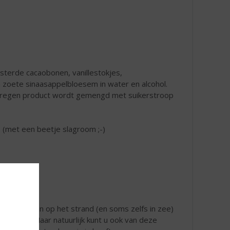
osterde cacaobonen, vanillestokjes,
n zoete sinaasappelbloesem in water en alcohol.
erkregen product wordt gemengd met suikerstroop
e (met een beetje slagroom ;-)
stoere mannen op het strand (en soms zelfs in zee)
dronken. Maar natuurlijk kunt u ook van deze