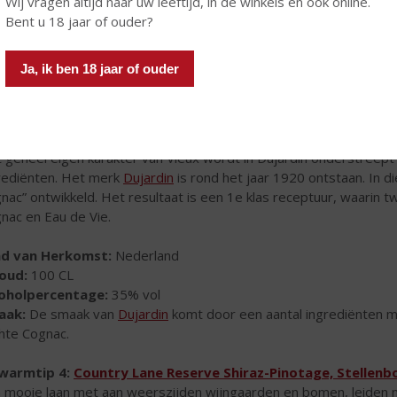
Wij vragen altijd naar uw leeftijd, in de winkels en ook online.
idenbitter genieten, na een heerlijke fietstocht of wandeling, of 
Bent u 18 jaar of ouder?
nd van Herkomst:
Nederland
houd:
70 CL
Ja, ik ben 18 jaar of ouder
coholpercentage:
30% vol
aak:
zachte zoete smaak gecreëerd met 14 verschillende kruide
warmtip 3:
Dujardin Vieux
 geheel eigen karakter van Vieux wordt in Dujardin onderstreept d
rediënten. Het merk
Dujardin
is rond het jaar 1920 ontstaan. In d
nac” ontwikkeld. Het resultaat is een 1e klas receptuur, waarin
nac en Eau de Vie.
nd van Herkomst:
Nederland
houd:
100 CL
coholpercentage:
35% vol
aak:
De smaak van
Dujardin
komt door een aantal ingrediënten met
hte Cognac.
warmtip 4:
Country Lane Reserve Shiraz-Pinotage, Stellenb
 mooie laan met aan weerszijden wijngaarden en bomen, leiden naa