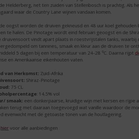
de Helderberg, net ten zuiden van Stellenbosch is prachtig. Als het
ngaard waar de Country Lane wijnen vandaan komen.
de oogst worden de druiven gekneusd en 48 uur koel gehouden bi
en te halen. De Pinotage wordt eind februari geoogst en de Shi
e druivensoort vindt apart plaats in roestvrijstalen tanks, waarb
ergedompeld om tannines, smaak en kleur aan de druiven te ontt
iddeld 5 dagen bij een temperatuur van 24-28 ⁰C. Daarna rijpt
d
nse en Amerikaanse eikenhouten vaten.
nd van Herkomst:
Zuid-Afrika
uivensoort:
Shiraz-Pinotage
houd:
75 CL
coholpercentage
: 14.5% vol
r/ smaak:
een donkerpaarse, kruidige wijn met kersen en rijpe
ken terug met daaraan toegevoegd wat vanille waardoor de mond 
d evenwicht met de getoaste tonen van de houtlagering.
k
hier
voor alle aanbiedingen