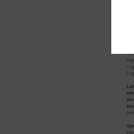
kru
La
In
Al
Sm
Op
Het
ing
Cog
Cog
La
In
Al
Sm
zac
Op
Een