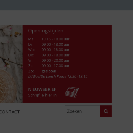
Openingstijden
Ma
:
13.15 - 18.00 uur
Di
:
09.00 - 18.00 uur
Wo
:
09.00 - 18.00 uur
Do
:
09.00 - 18.00 uur
Vr
:
09.00 - 20.00 uur
Za
:
09.00 - 17.00 uur
Zo:
gesloten
Di/Woe/Do Lunch Pauze 12.30 -13.15
NIEUWSBRIEF
Schrijf je hier in
Zoeken
CONTACT