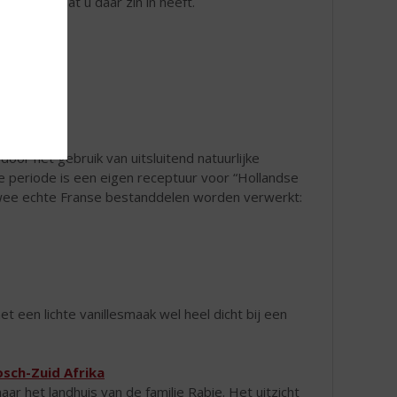
gewoon omdat u daar zin in heeft.
n
oor het gebruik van uitsluitend natuurlijke
ie periode is een eigen receptuur voor “Hollandse
 twee echte Franse bestanddelen worden verwerkt:
 een lichte vanillesmaak wel heel dicht bij een
osch-Zuid Afrika
r het landhuis van de familie Rabie. Het uitzicht