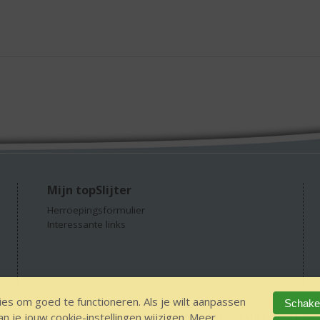
Mijn topSlijter
Herroepingsformulier
Interessante links
es om goed te functioneren. Als je wilt aanpassen
Schakel
 je jouw cookie-instellingen wijzigen. Meer
GEEN 18 GEEN alcohol
IDIN/ITSME
sitemap
Privacy Statement
Dis