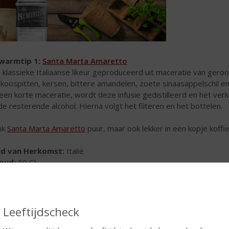
warmtip 1:
Santa Marta Amaretto
 klassieke Italiaanse likeur geproduceerd uit maceratie van gero
ikoospitten, kersen, bittere amandelen, zoete sinaasappelschil e
een korte maceratie, wordt deze infusie gedistilleerd en het v
de resterende alcohol. Hierna volgt het filteren en het bottelen.
nk
Santa Marta Amaretto
puur, maar ook lekker in een kopje koffi
nd van Herkomst:
Italië
houd:
50 CL
coholpercentage:
24% vol
warmtip 2:
Juttertje Kruidenbitter
Texel is jutten een eeuwenoude traditie. Bij nacht en ontij zijn 
Leeftijdscheck
 het jutten. Doornat en koud wordt bij thuiskomst
het Juttertje
ge