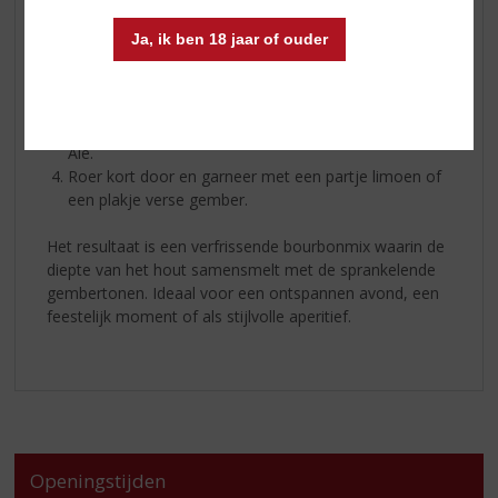
Zo maak je hem:
Ja, ik ben 18 jaar of ouder
Vul een tumblerglas royaal met ijs.
Schenk 5 cl Buffalo Trace Bourbon.
Vul aan met 12–15 cl Franklin & Sons Original Ginger
Ale.
Roer kort door en garneer met een partje limoen of
een plakje verse gember.
Het resultaat is een verfrissende bourbonmix waarin de
diepte van het hout samensmelt met de sprankelende
gembertonen. Ideaal voor een ontspannen avond, een
feestelijk moment of als stijlvolle aperitief.
Openingstijden