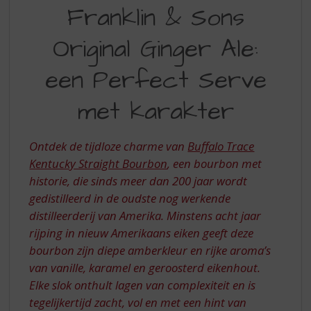
S
Franklin & Sons
FRANKLIN
p
r
SONS
Original Ginger Ale:
i
ORIGINAL
n
een Perfect Serve
GINGER
g
n
ALE
met karakter
a
EEN
a
r
PERFECT
Ontdek de tijdloze charme van
Buffalo Trace
d
SERVE
e
Kentucky Straight Bourbon
, een bourbon met
n
historie, die sinds meer dan 200 jaar wordt
MET
a
gedistilleerd in de oudste nog werkende
KARAKTER
v
distilleerderij van Amerika. Minstens acht jaar
i
rijping in nieuw Amerikaans eiken geeft deze
g
bourbon zijn diepe amberkleur en rijke aroma’s
a
t
van vanille, karamel en geroosterd eikenhout.
i
Elke slok onthult lagen van complexiteit en is
e
tegelijkertijd zacht, vol en met een hint van