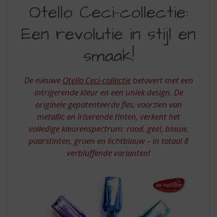
S
Otello Ceci-collectie:
NIEUWE
p
r
OTELLO
Een revolutie in stijl en
i
CECI-
n
smaak!
COLLECTIE:
g
n
EEN
a
De nieuwe
Otello Ceci-collectie
betovert met een
REVOLUTIE
a
intrigerende kleur en een uniek design. De
r
IN
d
originele gepatenteerde fles, voorzien van
STIJL
e
metallic en iriserende tinten, verkent het
n
EN
volledige kleurenspectrum: rood, geel, blauw,
a
paarstinten, groen en lichtblauw – in totaal 8
SMAAK
v
verbluffende varianten!
i
g
a
t
i
e