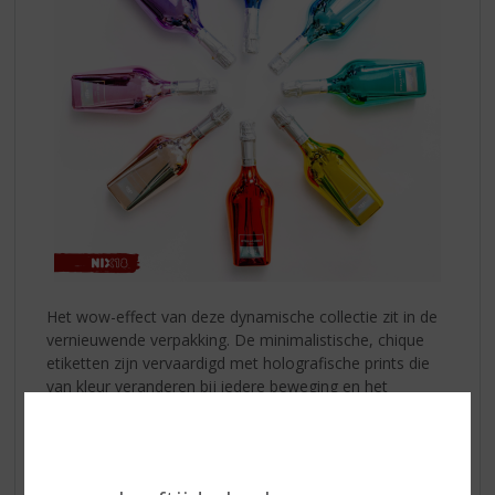
Het wow-effect van deze dynamische collectie zit in de
vernieuwende verpakking. De minimalistische, chique
etiketten zijn vervaardigd met holografische prints die
van kleur veranderen bij iedere beweging en het
lichtspel. Dit zorgt voor een visueel spektakel dat stijl en
elegantie ademt.
Een gebaar van creatieve vrijheid.