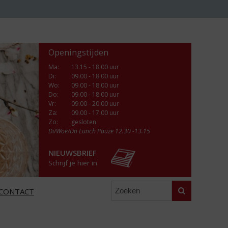
Openingstijden
Ma
:
13.15 - 18.00 uur
Di
:
09.00 - 18.00 uur
Wo
:
09.00 - 18.00 uur
Do
:
09.00 - 18.00 uur
Vr
:
09.00 - 20.00 uur
Za
:
09.00 - 17.00 uur
Zo:
gesloten
Di/Woe/Do Lunch Pauze 12.30 -13.15
NIEUWSBRIEF
Schrijf je hier in
Zoeken
CONTACT