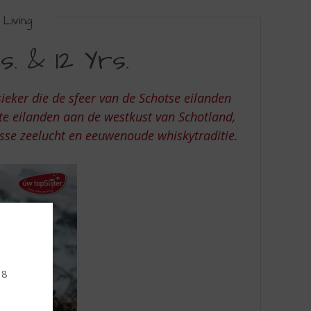
Living
. & 12 Yrs.
sieker die de sfeer van de Schotse eilanden
ste eilanden aan de westkust van Schotland,
isse zeelucht en eeuwenoude whiskytraditie.
18