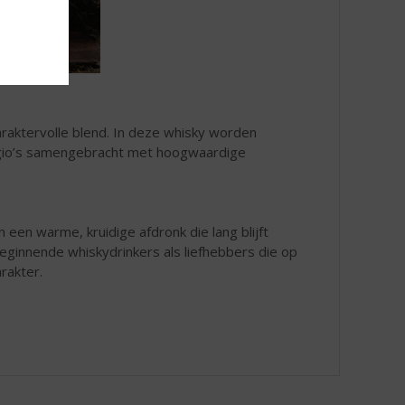
araktervolle blend. In deze whisky worden
regio’s samengebracht met hoogwaardige
n een warme, kruidige afdronk die lang blijft
eginnende whiskydrinkers als liefhebbers die op
arakter.