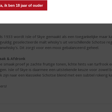
a, ik ben 18 jaar of ouder
ds 1933 wordt Isle of Skye gemaakt als een toegankelijke maar k
gvuldig geselecteerde malt whisky’s uit verschillende Schotse 
anwhisky’s. Dit zorgt voor een mooi gebalanceerd geheel.
aak & Afdronk
de smaak proef je zachte fruitige tonen, lichte hints van turfrook e
gen. Isle of Skye is daarmee een uitstekende keuze voor zowel b
k zijn naar een klassieke Schotse blend met een subtiel rokerig k
ers!