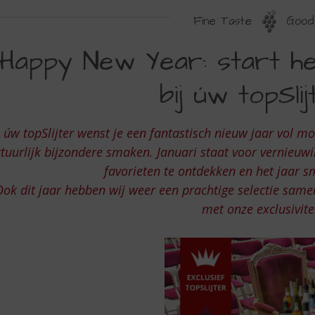
Fine Taste
Good 
APPY
Happy New Year: start he
EW
bij úw topSli
EAR
TART
úw topSlijter wenst je een fantastisch nieuw jaar vol
ET
tuurlijk bijzondere smaken. Januari staat voor vernieuw
AAR
favorieten te ontdekken en het jaar s
PRANKELEND
ok dit jaar hebben wij weer een prachtige selectie same
J
met onze exclusivite
W
OPSLIJTER