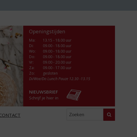
Openingstijden
Ma
:
13.15 - 18.00 uur
Di
:
09.00 - 18.00 uur
Wo
:
09.00 - 18.00 uur
Do
:
09.00 - 18.00 uur
Vr
:
09.00 - 20.00 uur
Za
:
09.00 - 17.00 uur
Zo:
gesloten
Di/Woe/Do Lunch Pauze 12.30 -13.15
NIEUWSBRIEF
Schrijf je hier in
Zoeken
CONTACT