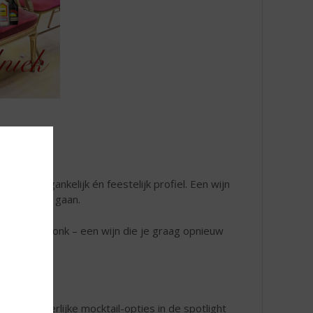
een toegankelijk én feestelijk profiel. Een wijn
e nog komen gaan.
ngename afdronk – een wijn die je graag opnieuw
n paar heerlijke mocktail-opties in de spotlight