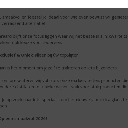
an.
s, smaakvol en feestelijk; ideaal voor wie even bewust wil geniet
 verrassend alternatief.
eraard blijft onze focus liggen waar wij het beste in zijn: kwalite
ekent óók keuze voor iedereen.
xclusief & Uniek
: alleen bij úw topSlijter
uari is hét moment om jezelf te trakteren op iets bijzonders.
rom presenteren wij vol trots onze exclusiviteiten: producten die u
zondere distillaten tot unieke wijnen, stuk voor stuk producten die
 je op zoek naar iets speciaals om het nieuwe jaar extra glans t
sen.
p een smaakvol 2026!