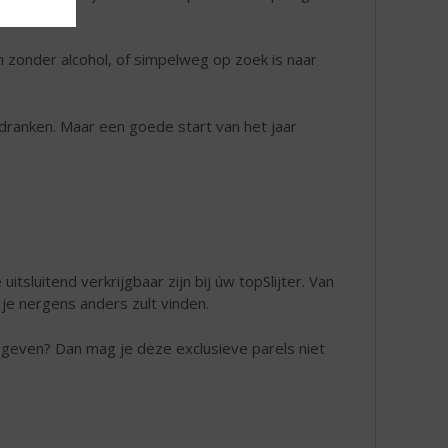
en zonder alcohol, of simpelweg op zoek is naar
itsdranken. Maar een goede start van het jaar
itsluitend verkrijgbaar zijn bij úw topSlijter. Van
 je nergens anders zult vinden.
e geven? Dan mag je deze exclusieve parels niet