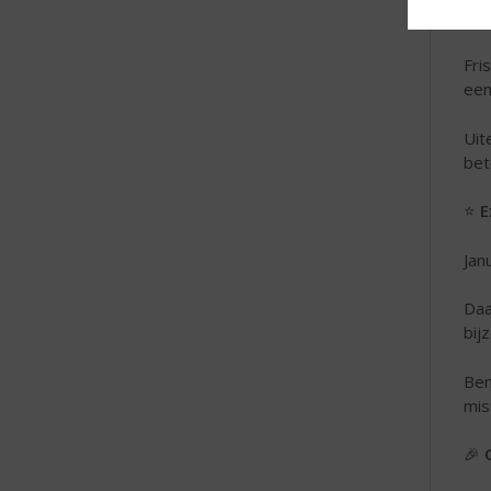
sta
Fri
een
Uit
bet
⭐
E
Jan
Daa
bij
Ben
mis
🎉
O