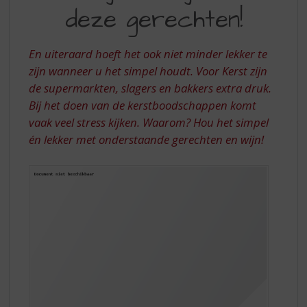
S
MOEILIJK
deze gerechten!
p
TE
r
ZIJN!
i
En uiteraard hoeft het ook niet minder lekker te
n
zijn wanneer u het simpel houdt. Voor Kerst zijn
g
de supermarkten, slagers en bakkers extra druk.
n
a
Bij het doen van de kerstboodschappen komt
a
vaak veel stress kijken. Waarom? Hou het simpel
r
én lekker met onderstaande gerechten en wijn!
d
e
n
a
v
i
g
a
t
i
e