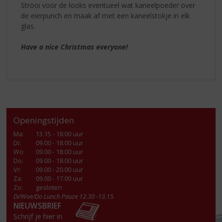
Strooi voor de looks eventueel wat kaneelpoeder over
de eierpunch en maak af met een kaneelstokje in elk
glas.
Have a nice Christmas everyone!
Openingstijden
Ma
:
13.15 - 18.00 uur
Di
:
09.00 - 18.00 uur
Wo
:
09.00 - 18.00 uur
Do
:
09.00 - 18.00 uur
Vr
:
09.00 - 20.00 uur
Za
:
09.00 - 17.00 uur
Zo:
gesloten
Di/Woe/Do Lunch Pauze 12.30 -13.15
NIEUWSBRIEF
Schrijf je hier in