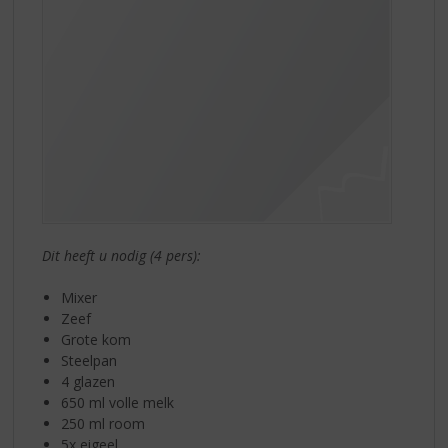
Dit heeft u nodig (4 pers):
Mixer
Zeef
Grote kom
Steelpan
4 glazen
650 ml volle melk
250 ml room
5x eigeel