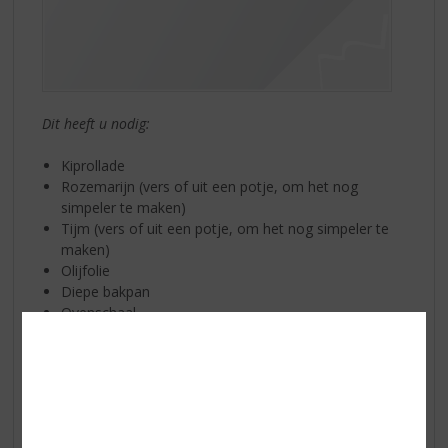
Dit heeft u nodig:
Kiprollade
Rozemarijn (vers of uit een potje, om het nog
simpeler te maken)
Tijm (vers of uit een potje, om het nog simpeler te
maken)
Olijfolie
Diepe bakpan
Ovenschaal
Optioneel aardappeltjes om te bakken of
aardappelkroketjes (airfryer)
Wellicht staat de oven nog aan van de Haricots verts.
Zet de oven wel iets lager op 180 graden. Snij de
rozemarijn en tijm alvast fijn. Pak een klein schaaltje en