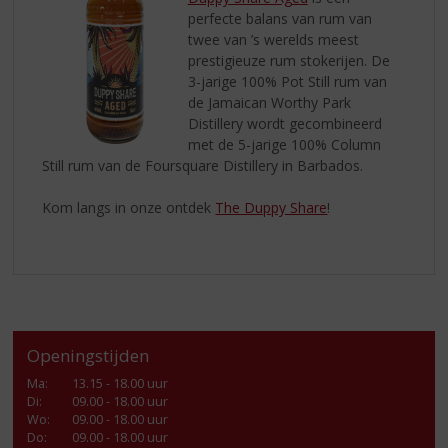
perfecte balans van rum van
twee van ’s werelds meest
prestigieuze rum stokerijen. De
3-jarige 100% Pot Still rum van
de Jamaican Worthy Park
Distillery wordt gecombineerd
met de 5-jarige 100% Column
Still rum van de Foursquare Distillery in Barbados.
Kom langs in onze ontdek
The Duppy Share
!
Openingstijden
Ma
:
13.15 - 18.00 uur
Di
:
09.00 - 18.00 uur
Wo
:
09.00 - 18.00 uur
Do
:
09.00 - 18.00 uur