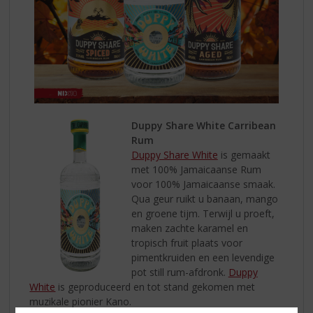
Duppy Share White Carribean
Rum
Duppy Share White
is gemaakt
met 100% Jamaicaanse Rum
voor 100% Jamaicaanse smaak.
Qua geur ruikt u banaan, mango
en groene tijm. Terwijl u proeft,
maken zachte karamel en
tropisch fruit plaats voor
pimentkruiden en een levendige
pot still rum-afdronk.
Duppy
White
is geproduceerd en tot stand gekomen met
muzikale pionier Kano.