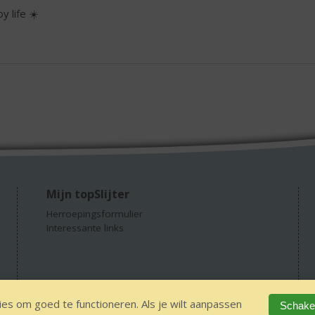
y life ☀️
Mijn topSlijter
Herroepingsformulier
Interessante links
es om goed te functioneren. Als je wilt aanpassen
Schakel