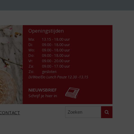
Openingstijden
Ma
:
13.15 - 18.00 uur
Di
:
09.00 - 18.00 uur
Wo
:
09.00 - 18.00 uur
Do
:
09.00 - 18.00 uur
Vr
:
09.00 - 20.00 uur
Za
:
09.00 - 17.00 uur
Zo:
gesloten
Di/Woe/Do Lunch Pauze 12.30 -13.15
NIEUWSBRIEF
Schrijf je hier in
Zoeken
CONTACT