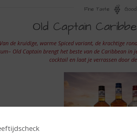
Fine Taste
Good 
LD
Old Captain Caribb
APTAIN
ARIBBEAN
Van de kruidige, warme Spiced variant, de krachtige ronde
UM
rum– Old Captain brengt het beste van de Caribbean in je 
cocktail en laat je verrassen door d
eeftijdscheck