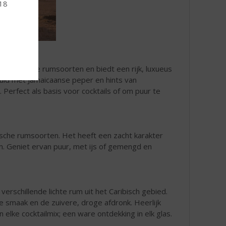
 18
n Caribische rumsoorten en biedt een rijk, luxueus
vuld met Jamaicaanse peper en hints van
Perfect als basis voor cocktails of om puur te
ische rumsoorten. Het heeft een zacht karakter
. Geniet ervan puur, met ijs of gemengd en
verschillende lichte rum uit het Caribisch gebied.
e smaak en de zuivere, droge afdronk. Heerlijk
 elke cocktailmix; een ware ontdekking in elk glas.