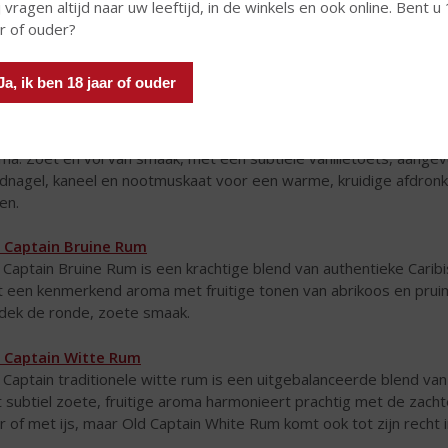
 vragen altijd naar uw leeftijd, in de winkels en ook online. Bent u
ar of ouder?
Ja, ik ben 18 jaar of ouder
 Captain Spiced Rum
 Captain Spiced is gemaakt van een selectie zorgvuldig uitgekoze
ma. Zoet en vol van smaak, met een subtiele vanilletoets, aange
idnagel, kaneel en nootmuskaat voor een warme, kruidige afdronk. 
en.
 Captain Bruine Rum
 Captain Bruine Rum is een krachtige blend van authentieke Carib
 een kenmerkend aroma met fruitige tonen van abrikoos en pruim
dek de ronde, zoete smaak.
 Captain Witte Rum
 Captain traditionele witte rum is een uitgebalanceerde blend van 
 subtiel zoete, fruitige aroma harmonieert prachtig met de zacht
r of met ijs, maar Old Captain White Rum komt ook tot zijn recht in