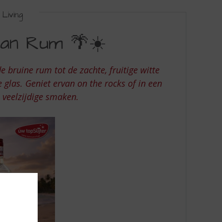
Living
ean Rum 🌴☀️
 bruine rum tot de zachte, fruitige witte
glas. Geniet ervan on the rocks of in een
e veelzijdige smaken.