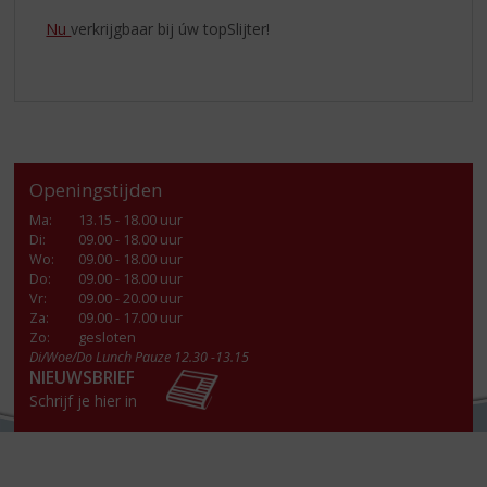
Nu
verkrijgbaar bij úw topSlijter!
Openingstijden
Ma
:
13.15 - 18.00 uur
Di
:
09.00 - 18.00 uur
Wo
:
09.00 - 18.00 uur
Do
:
09.00 - 18.00 uur
Vr
:
09.00 - 20.00 uur
Za
:
09.00 - 17.00 uur
Zo:
gesloten
Di/Woe/Do Lunch Pauze 12.30 -13.15
NIEUWSBRIEF
Schrijf je hier in