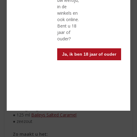
uw leeftijd,
in de
winkels en
ook online.
Bent u 18
jaar of
ouder?
Ja, ik ben 18 jaar of ouder
Ingrediënten:
● 150 gr pure chocolade
● 300 gr ongezouten roomboter
● 3 eieren
● 600 gr suiker
● 110 gr bloem
● 2 el cacaopoeder
● 200 gr slagroom
● 125 ml
Baileys Salted Caramel
● zeezout
Zo maakt u het: