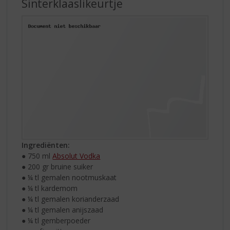
Sinterklaaslikeurtje
Ingrediënten:
● 750 ml
Absolut Vodka
● 200 gr bruine suiker
● ¼ tl gemalen nootmuskaat
● ¼ tl kardemom
● ¼ tl gemalen korianderzaad
● ¼ tl gemalen anijszaad
● ¼ tl gemberpoeder