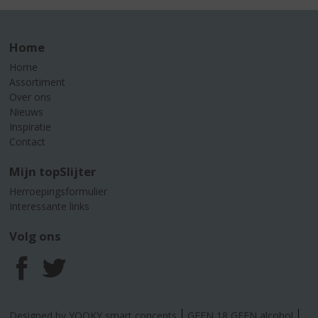
Home
Home
Assortiment
Over ons
Nieuws
Inspiratie
Contact
Mijn topSlijter
Herroepingsformulier
Interessante links
Volg ons
F
T
a
w
Designed by YOOKY smart concepts
GEEN 18 GEEN alcohol