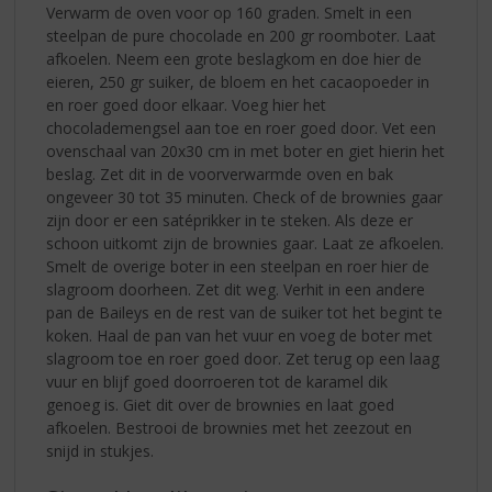
Verwarm de oven voor op 160 graden. Smelt in een
steelpan de pure chocolade en 200 gr roomboter. Laat
afkoelen. Neem een grote beslagkom en doe hier de
eieren, 250 gr suiker, de bloem en het cacaopoeder in
en roer goed door elkaar. Voeg hier het
chocolademengsel aan toe en roer goed door. Vet een
ovenschaal van 20x30 cm in met boter en giet hierin het
beslag. Zet dit in de voorverwarmde oven en bak
ongeveer 30 tot 35 minuten. Check of de brownies gaar
zijn door er een satéprikker in te steken. Als deze er
schoon uitkomt zijn de brownies gaar. Laat ze afkoelen.
Smelt de overige boter in een steelpan en roer hier de
slagroom doorheen. Zet dit weg. Verhit in een andere
pan de Baileys en de rest van de suiker tot het begint te
koken. Haal de pan van het vuur en voeg de boter met
slagroom toe en roer goed door. Zet terug op een laag
vuur en blijf goed doorroeren tot de karamel dik
genoeg is. Giet dit over de brownies en laat goed
afkoelen. Bestrooi de brownies met het zeezout en
snijd in stukjes.