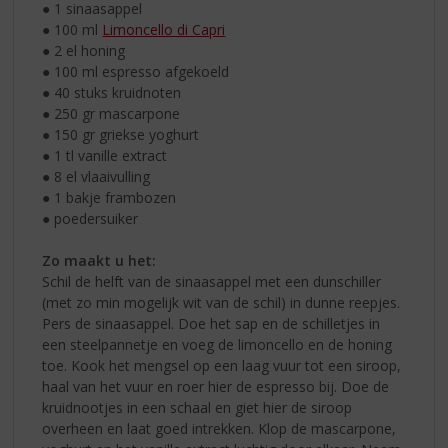
● 1 sinaasappel
● 100 ml
Limoncello di Capri
● 2 el honing
● 100 ml espresso afgekoeld
● 40 stuks kruidnoten
● 250 gr mascarpone
● 150 gr griekse yoghurt
● 1 tl vanille extract
● 8 el vlaaivulling
● 1 bakje frambozen
● poedersuiker
Zo maakt u het:
Schil de helft van de sinaasappel met een dunschiller
(met zo min mogelijk wit van de schil) in dunne reepjes.
Pers de sinaasappel. Doe het sap en de schilletjes in
een steelpannetje en voeg de limoncello en de honing
toe. Kook het mengsel op een laag vuur tot een siroop,
haal van het vuur en roer hier de espresso bij. Doe de
kruidnootjes in een schaal en giet hier de siroop
overheen en laat goed intrekken. Klop de mascarpone,