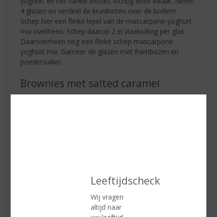
yoghurt en het vanille extract luchtig door elkaar. Neem
4 glazen en verdeel de kruidnoten over de bodem.
Schep hier een flinke lepel van de mascarpone-yoghurt
mix overheen. Schep daarop 2 el vlaaivulling per glas.
Daaroverheen nog een flinke schep mascarpone-
yoghurt mix. Garneer de glazen met frambozen en
poedersuiker.
Brownies met salted caramel
Leeftijdscheck
Wij vragen
altijd naar