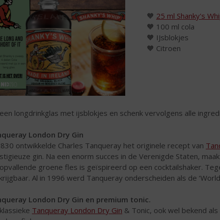
🧡
25 ml Shanky's Wh
🧡 100 ml cola
🧡 IJsblokjes
🧡 Citroen
 een longdrinkglas met ijsblokjes en schenk vervolgens alle ingre
queray London Dry Gin
1830 ontwikkelde Charles Tanqueray het originele recept van
Tan
stigieuze gin. Na een enorm succes in de Verenigde Staten, maak
opvallende groene fles is geïspireerd op een cocktailshaker. Te
krijgbaar. Al in 1996 werd Tanqueray onderscheiden als de ‘World’
queray London Dry Gin en premium tonic.
klassieke
Tanqueray London Dry Gin
& Tonic, ook wel bekend als 