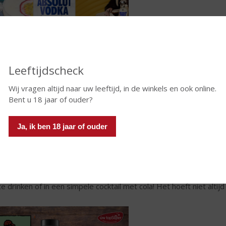
𝐀𝐁𝐒𝐎𝐋𝐔𝐓 𝐄𝐒𝐏𝐑𝐄𝐒𝐒𝐎
🤎
30 ml Absolut Vod
🤎
30 ml Kahlúa
🤎 30 ml espressokof
Leeftijdscheck
 een shaker met ijsblokjes en alle ingrediënten. Goed schudden tot
Wij vragen altijd naar uw leeftijd, in de winkels en ook online.
ktailglas. Garneer de
Absolut
Pornstar Martini met een halve pas
Bent u 18 jaar of ouder?
fiebonen. Enjoy!
Ja, ik ben 18 jaar of ouder
ra tip voor een feestje of gewoon een leuke avond... Serveer de 
ampagne!
nky's Whip
 blend van Black Irish Whiskey
verfijnd met natuurlijke vanille- e
te drinken of in een simpele cocktail met cola! Het hoeft niet altijd