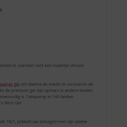
ip
diënten in. Garneer met een maantje citroen.
queray gin
om daarna de markt te veroveren als
te de premium gin zijn opmars in andere landen.
genwoordig is Tanqueray in 140 landen
s Best Gin’.
de T&T, prikkelt uw zintuigen met zijn unieke