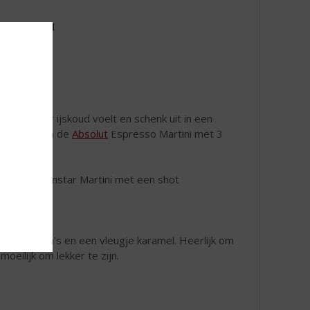
 𝐌𝐀𝐑𝐓𝐈𝐍𝐈
ka
fie
 de shaker ijskoud voelt en schenk uit in een
sievrucht en de
Absolut
Espresso Martini met 3
Absolut Pornstar Martini met een shot
n roomaroma's en een vleugje karamel. Heerlijk om
 moeilijk om lekker te zijn.