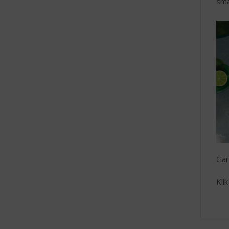
sma
Gar
Kli