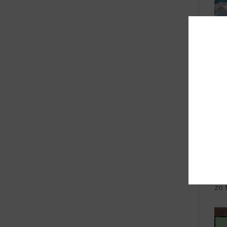
Vul
coc
kof
Ext
ch
Sha
Een
zo 