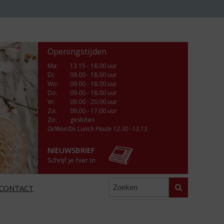
Openingstijden
Ma
:
13.15 - 18.00 uur
Di
:
09.00 - 18.00 uur
Wo
:
09.00 - 18.00 uur
Do
:
09.00 - 18.00 uur
Vr
:
09.00 - 20.00 uur
Za
:
09.00 - 17.00 uur
Zo:
gesloten
Di/Woe/Do Lunch Pauze 12.30 -13.15
NIEUWSBRIEF
Schrijf je hier in
Zoeken
CONTACT