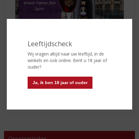
Leeftijdscheck
De
Wilderen Cuvée Clarisse Whisky Infused
is een
Wij vragen altijd naar uw leeftijd, in de
donker bier met subtiele aroma’s van bourbon, fruitige
winkels en ook online. Bent u 18 jaar of
toetsen van vanille en zoethout. De aparte moutige en
ouder?
volmondige afdronk zorgt voor een gezegend genot!
Ja, ik ben 18 jaar of ouder
Kom langs in onze winkel en probeer 'm uit.
Openingstijden