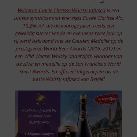
S
VAN
p
Wilderen Cuvée Clarisse Whisky Infused
is een
BELGIE
r
unieke symbiose van enerzijds Cuvée Clarisse Alc.
-
i
10,2% vol. die de voorbije jaren reeds een
n
WILDEREN
geweldig succes kende en eveneens twee jaar op
g
CUVEE
n
rij werd bekroond met de Gouden Medaille op de
a
prestigieuze World Beer Awards (2016, 2017) en
CLARISSE
a
een Wild Weasel Whisky anderzijds, winnaar van
r
de zilveren medaille op de San Francisco World
d
Spirit Awards. En officieel uitgeroepen als de
e
n
beste Whisky Infused van België!
a
v
i
g
a
t
i
e