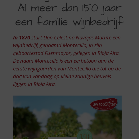
S
Al meer dan 150 jaar
|
p
r
AL
een familie wijnbedrijf
i
MEER
n
DAN
g
In 1870
start Don Celestino Navajas Matute een
n
150
wijnbedrijf, genaamd Montecillo, in zijn
a
geboortestad Fuenmayor, gelegen in Rioja Alta.
JAAR
a
r
De naam Montecillo is een eerbetoon aan de
EEN
d
eerste wijngaarden van Montecillo die tot op de
FAMILIE
e
dag van vandaag op kleine zonnige heuvels
n
WIJNBEDRIJF
liggen in Rioja Alta.
a
v
i
g
a
t
i
e