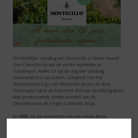
De letterlijke vertaling van Montecillo is ‘kleine heuvel’.
Don Celestino bouwt de eerste wijnkelder in
Fuenmayor, welke tot op de dag van vandaag
onveranderd is van buiten, compleet met het
smeedijzeren logo van Montecillo boven de deur.
Fuenmayor zal in de toekomst één van de belangrijkste
wijn producerende steden worden van de
Denominacion de Origen Calificada Rioja.
In 1880
, op de vooravond van een nieuw Rioja
wijntijdperk, sluit Don Celestino zich aan bij een groepje
revolutionaire wijnmakers die Spaanse tradities
combineren met technieken uit Bordeaux, ofwel rijping