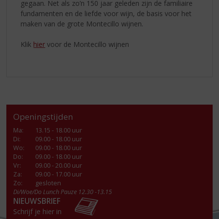
gegaan. Net als zo’n 150 jaar geleden zijn de familiaire
fundamenten en de liefde voor wijn, de basis voor het
maken van de grote Montecillo wijnen.
Klik
hier
voor de Montecillo wijnen
Openingstijden
Ma
:
13.15 - 18.00 uur
Di
:
09.00 - 18.00 uur
Wo
:
09.00 - 18.00 uur
Do
:
09.00 - 18.00 uur
Vr
:
09.00 - 20.00 uur
Za
:
09.00 - 17.00 uur
Zo:
gesloten
Di/Woe/Do Lunch Pauze 12.30 -13.15
NIEUWSBRIEF
Schrijf je hier in