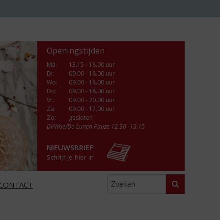
Openingstijden
Ma
:
13.15 - 18.00 uur
Di
:
09.00 - 18.00 uur
Wo
:
09.00 - 18.00 uur
Do
:
09.00 - 18.00 uur
Vr
:
09.00 - 20.00 uur
Za
:
09.00 - 17.00 uur
Zo:
gesloten
Di/Woe/Do Lunch Pauze 12.30 -13.15
NIEUWSBRIEF
Schrijf je hier in
Zoeken
CONTACT