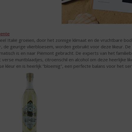
rente
heel Italië groeien, door het zonnige klimaat en de vruchtbare bo
er, de geurige vlierbloesem, worden gebruikt voor deze likeur. 
matisch is en naar Piëmont gebracht. De experts van het familieb
 verse muntblaadjes, citroenschil en alcohol om deze heerlijke li
sse kleur en is heerlijk "bloemig", een perfecte balans voor het se