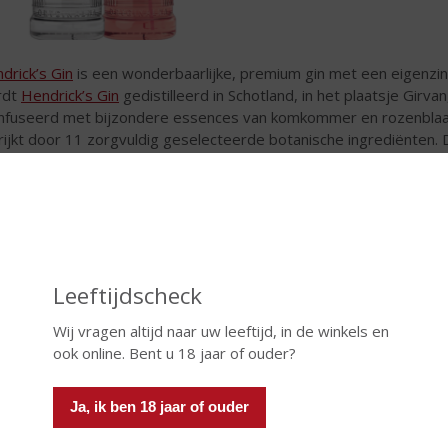
drick’s Gin
is een wonderbaarlijke, premium gin met een eigenzinn
rdt
Hendrick’s Gin
gedistilleerd in Schotland, in het plaatsje Girvan
nfuseerd met bijzondere essences van komkommer en rozenblaadj
rijkt door 11 zorgvuldig geselecteerde botanische ingrediënten. 
frissende gin met een bloemig aroma.
Leeftijdscheck
Wij vragen altijd naar uw leeftijd, in de winkels en
ook online. Bent u 18 jaar of ouder?
Ja, ik ben 18 jaar of ouder