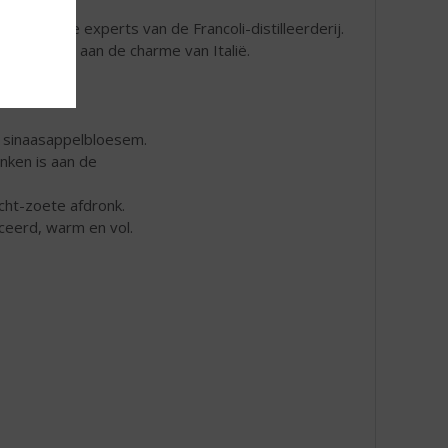
akt door de experts van de Francoli-distilleerderij.
k herinnert aan de charme van Italië.
 sinaasappelbloesem.
nken is aan de
ht-zoete afdronk.
eerd, warm en vol.