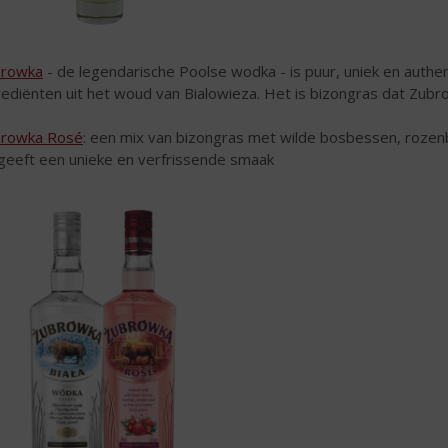
browka
- de legendarische Poolse wodka - is puur, uniek en auth
rediënten uit het woud van Bialowieza. Het is bizongras dat Zubr
rowka Rosé
: een mix van bizongras met wilde bosbessen, rozen
 geeft een unieke en verfrissende smaak