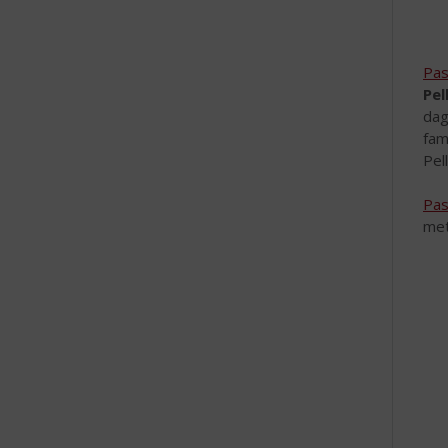
Pas
Pel
dag
fam
Pel
Pas
met