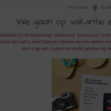
Fine Taste
Good 
E
We gaan op vakantie
AAN
P
Vakantie in het buitenland, Nederland, Tuinesia of Costa
AKANTIE
vieren het met u mee! Daarom hebben wij een aantal moo
N
voor u op een rij gezet en welke gewoon bij on
EMEN
EE?