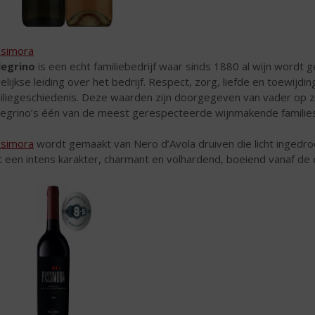
simora
legrino
is een echt familiebedrijf waar sinds 1880 al wijn wordt
elijkse leiding over het bedrijf. Respect, zorg, liefde en toewijdi
iliegeschiedenis. Deze waarden zijn doorgegeven van vader op 
legrino’s één van de meest gerespecteerde wijnmakende families v
simora
wordt gemaakt van Nero d’Avola druiven die licht ingedroo
 een intens karakter, charmant en volhardend, boeiend vanaf de e