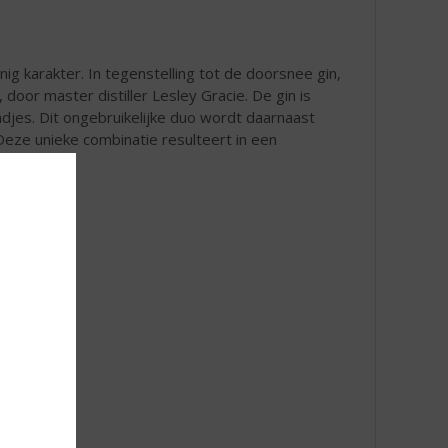
ig karakter. In tegenstelling tot de doorsnee gin,
, door master distiller Lesley Gracie. De gin is
es. Dit ongebruikelijke duo wordt daarnaast
Deze unieke combinatie resulteert in een