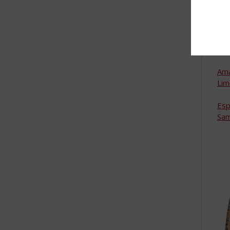
San
Het
De
Ama
Lim
na
Esp
Sa