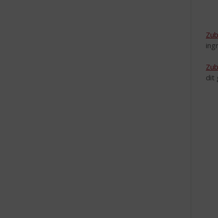
Zu
ing
Zub
dit