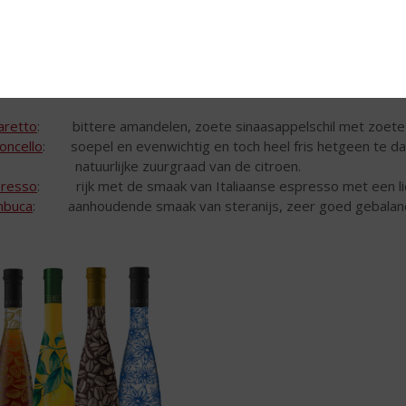
ta Marta
is een reeks Italiaanse likeuren van hoge kwaliteit, gema
 aantrekkelijke, levendige ontwerp straalt u tegemoet en elke slo
 smaken van
Santa Marta
:
retto
: bittere amandelen, zoete sinaasappelschil met zoete
oncello
: soepel en evenwichtig en toch heel fris hetgeen te da
tuurlijke zuurgraad van de citroen.
resso
: rijk met de smaak van Italiaanse espresso met een lic
mbuca
: aanhoudende smaak van steranijs, zeer goed gebalanc