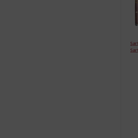
Sar
Sar