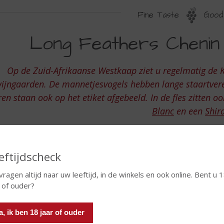
Fine Taste
Good 
ONG
Long Feathers Chenin
EATHERS
HENIN
Op de Zuid-Afrikaanse Westkaap ziet u regelmatig de 
LANC
ijngaarden. De mannetjesvogels hebben lange staartvere
N
ren staan ook op het etiket afgebeeld. In de fles zitten o
Blanc
en een
Shir
HIRAZ
eftijdscheck
vragen altijd naar uw leeftijd, in de winkels en ook online. Bent u 
r of ouder?
a, ik ben 18 jaar of ouder