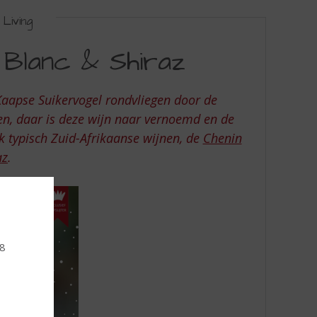
Living
 Blanc & Shiraz
Kaapse Suikervogel rondvliegen door de
n, daar is deze wijn naar vernoemd en de
ok typisch Zuid-Afrikaanse wijnen, de
Chenin
az
.
18