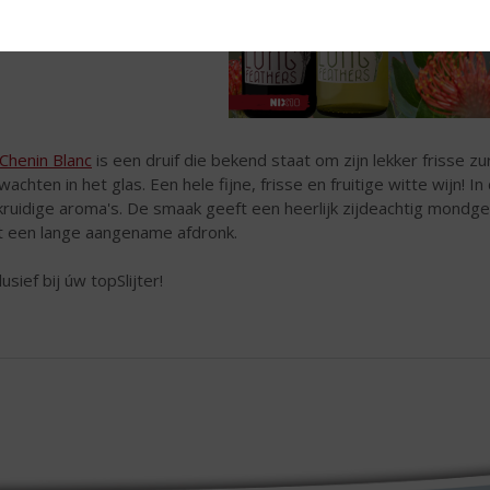
Chenin Blanc
is een druif die bekend staat om zijn lekker frisse zu
wachten in het glas. Een hele fijne, frisse en fruitige witte wijn! I
kruidige aroma's. De smaak geeft een heerlijk zijdeachtig mondge
 een lange aangename afdronk.
usief bij úw topSlijter!