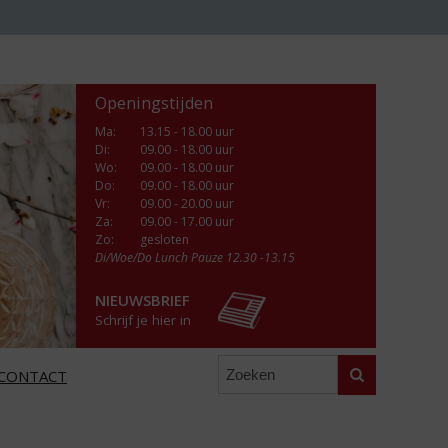
Openingstijden
Ma
:
13.15 - 18.00 uur
Di
:
09.00 - 18.00 uur
Wo
:
09.00 - 18.00 uur
Do
:
09.00 - 18.00 uur
Vr
:
09.00 - 20.00 uur
Za
:
09.00 - 17.00 uur
Zo:
gesloten
Di/Woe/Do Lunch Pauze 12.30 -13.15
NIEUWSBRIEF
Schrijf je hier in
Zoeken
CONTACT