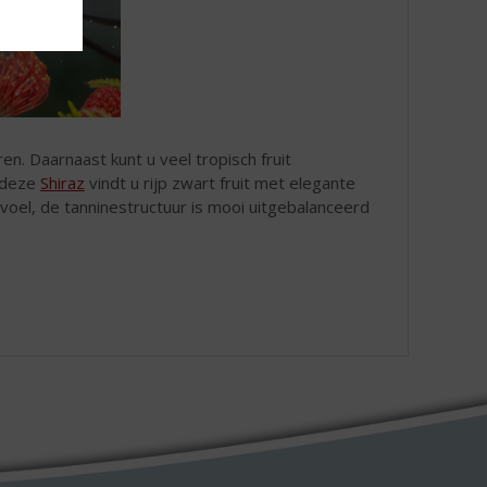
ren. Daarnaast kunt u veel tropisch fruit
n deze
Shiraz
vindt u rijp zwart fruit met elegante
voel, de tanninestructuur is mooi uitgebalanceerd