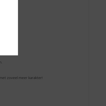
s 😉).
n.
a met zoveel meer karakter!