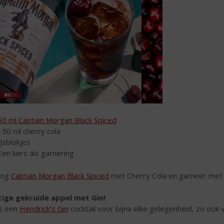
50 ml Captain Morgan Black Spiced
150 ml cherry cola
IJsblokjes
Een kers als garnering
ng
Captain Morgan Black Spiced
met Cherry Cola en garneer met 
tige gekruide appel met Gin!
is een
Hendrick’s Gin
cocktail voor bijna elke gelegenheid, zo ook