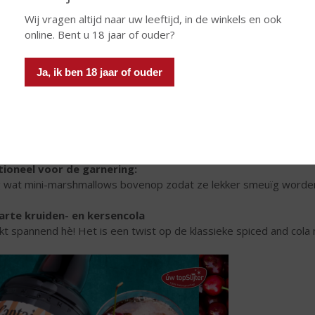
Wij vragen altijd naar uw leeftijd, in de winkels en ook
online. Bent u 18 jaar of ouder?
Ja, ik ben 18 jaar of ouder
50 ml Johnnie Walker Red Label
125 ml warme melk
2 eetlepels donkere chocoladepoeder
circa 10 ml suikersiroop (15 of 20 ml voor de zoetekauw onder on
ioneel voor de garnering:
 wat mini-marshmallows bovenop zodat ze lekker smeuïg worde
rte kruiden- en kersencola
nkt spannend hè! Het is een twist op de klassieke spiced and col