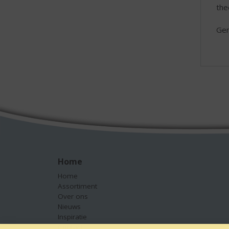
the
Gen
Home
Home
Assortiment
Over ons
Nieuws
Inspiratie
Contact