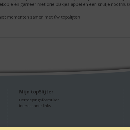
ekopje en garneer met drie plakjes appel en een snufje nootmusk
iet momenten samen met úw topSlijter!
Mijn topSlijter
Herroepingsformulier
Interessante links