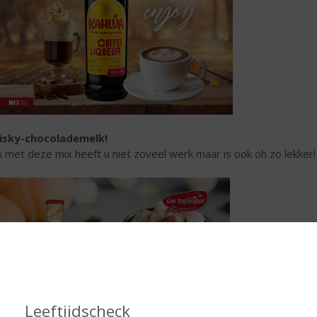
isky-chocolademelk!
 met deze mix heeft u niet zoveel werk maar is ook oh zo lekker!
Leeftijdscheck