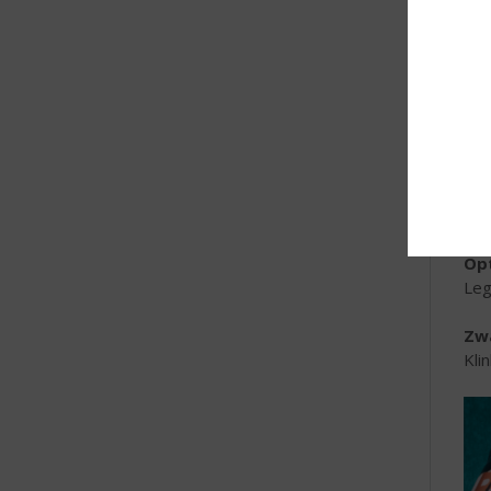
Opt
Leg
Zwa
Kli