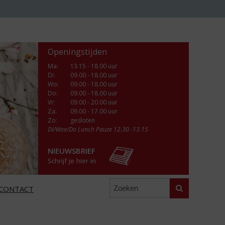
Openingstijden
Ma
:
13.15 - 18.00 uur
Di
:
09.00 - 18.00 uur
Wo
:
09.00 - 18.00 uur
Do
:
09.00 - 18.00 uur
Vr
:
09.00 - 20.00 uur
Za
:
09.00 - 17.00 uur
Zo:
gesloten
Di/Woe/Do Lunch Pauze 12.30 -13.15
NIEUWSBRIEF
Schrijf je hier in
Zoeken
CONTACT