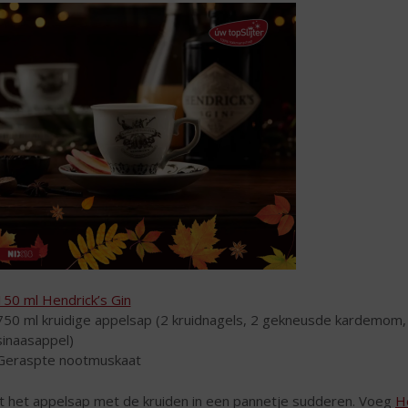
150 ml Hendrick’s Gin
750 ml kruidige ​​appelsap (2 kruidnagels, 2 gekneusde kardemom, 
sinaasappel)
Geraspte nootmuskaat
t het appelsap met de kruiden in een pannetje sudderen. Voeg
He