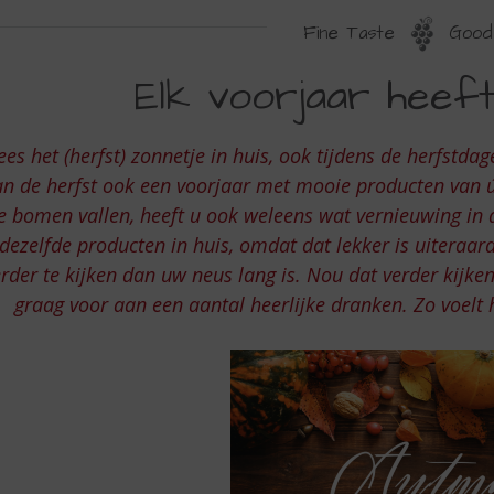
Fine Taste
Good 
LK
Elk voorjaar heeft 
OORJAAR
EEFT
es het (herfst) zonnetje in huis, ook tijdens de herfstda
JN
an de herfst ook een voorjaar met mooie producten van úw
AJAAR
e bomen vallen, heeft u ook weleens wat vernieuwing in 
dezelfde producten in huis, omdat dat lekker is uiteraa
rder te kijken dan uw neus lang is. Nou dat verder kijken
graag voor aan een aantal heerlijke dranken. Zo voelt h