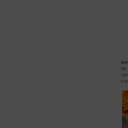
e
Sim
Als
zij
Enj