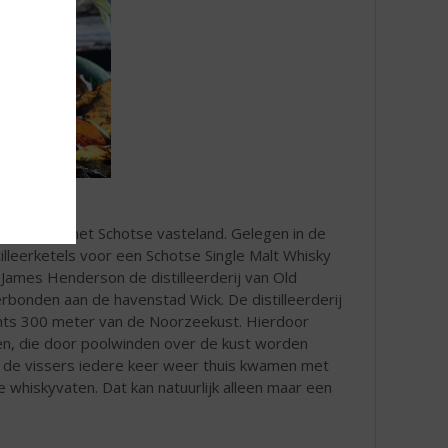
derijen van het Schotse vasteland. Gelegen in de
lleerketels voor een Schotse Single Malt Whisky
 James Henderson de distilleerderij van Old
erbonden aan de havenstad Wick. De distilleerderij
echts 300 meter van de Noorzeekust. Hierdoor
en, die door poolwinden over de kust worden
t de vissers iedere keer weer thuis kwamen met
e whiskyvaten. Dat kan natuurlijk alleen maar een