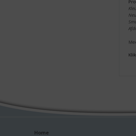
Pro
Kle
Neu
Sm
Afd
Mee
Kli
Home