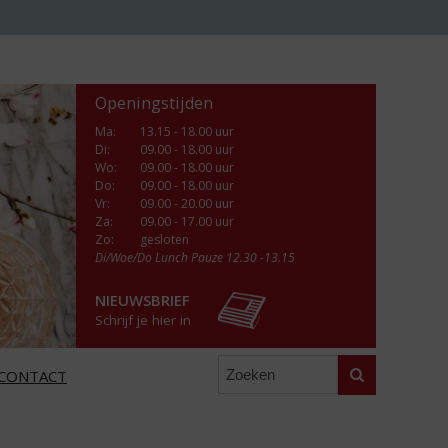
Openingstijden
Ma
:
13.15 - 18.00 uur
Di
:
09.00 - 18.00 uur
Wo
:
09.00 - 18.00 uur
Do
:
09.00 - 18.00 uur
Vr
:
09.00 - 20.00 uur
Za
:
09.00 - 17.00 uur
Zo:
gesloten
Di/Woe/Do Lunch Pauze 12.30 -13.15
NIEUWSBRIEF
Schrijf je hier in
Zoeken
CONTACT