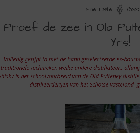
Fine Taste
Good 
ROEF
Proef de zee in Old Pulte
E
Yrs!
EE
N
Volledig gerijpt in met de hand geselecteerde ex-bour
LD
traditionele technieken welke andere distillateurs allan
ULTENEY
hisky is het schoolvoorbeeld van de Old Pulteney distille
INGLE
distilleerderijen van het Schotse vasteland, 
ALT
2
RS