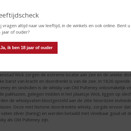
eeftijdscheck
j vragen altijd naar uw leeftijd, in de winkels en ook online. Bent u
 jaar of ouder?
Ja, ik ben 18 jaar of ouder
venstad Wick
Old Pulteney Distillery is één van de meest noordelijke distilleer
enstad Wick zorgen de extreme locatie aan zee en de unieke disti
ke barst van kracht en doordrenkt is van de zee. In 1826 opende
teney en sindsdien is de whisky van Old Pulteney onlosmakelijk v
de pakhuizen, gelegen midden in het plaatsje Wick, liggen op sl
den de whiskyvaten blootgesteld aan de zilte Noordzee invloed
lazen. Deze met historie doordrenkte whisky, zorgde ervoor da
 vaten zilver (haring) en werden betaald met vloeibaar goud uit d
sky als Old Pulteney zijn.