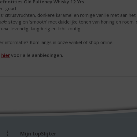
efnotities Old Pulteney Whisky 12 Yrs
ur:
goud
s:
citrusvruchten, donkere karamel en romige vanille met aan het e
aak:
stevig en ‘smooth’ met duidelijke tonen van honing en room; d
ronk:
levendig, langdurig en licht zoutig
r informatie? Kom langs in onze winkel of shop online.
k
hier
voor alle aanbiedingen.
Mijn topSlijter