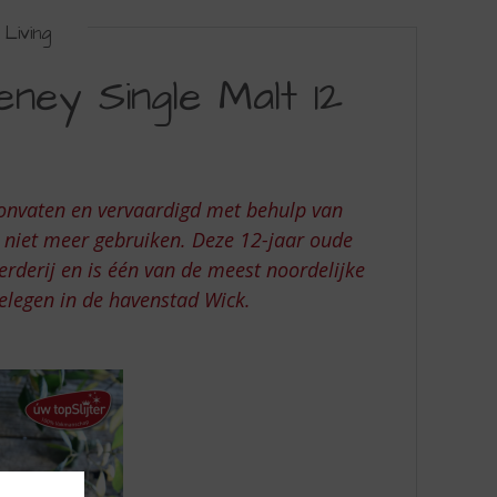
Living
ney Single Malt 12
bonvaten en vervaardigd met behulp van
g niet meer gebruiken. Deze 12-jaar oude
erderij en is één van de meest noordelijke
gelegen in de havenstad Wick.