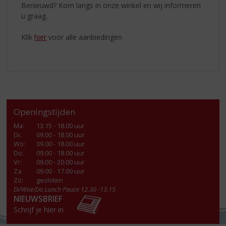
Benieuwd? Kom langs in onze winkel en wij informeren
u graag.
Klik
hier
voor alle aanbiedingen
Openingstijden
Ma
:
13.15 - 18.00 uur
Di
:
09.00 - 18.00 uur
Wo
:
09.00 - 18.00 uur
Do
:
09.00 - 18.00 uur
Vr
:
09.00 - 20.00 uur
Za
:
09.00 - 17.00 uur
Zo:
gesloten
Di/Woe/Do Lunch Pauze 12.30 -13.15
NIEUWSBRIEF
Schrijf je hier in