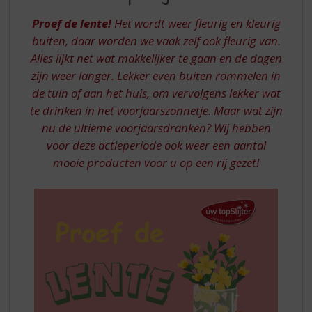
S
BIJ
p
Proef de lente!
Het wordt weer fleurig en kleurig
UW
r
buiten, daar worden we vaak zelf ook fleurig van.
TOPSLIJTER
i
Alles lijkt net wat makkelijker te gaan en de dagen
n
zijn weer langer. Lekker even buiten rommelen in
g
n
de tuin of aan het huis, om vervolgens lekker wat
a
te drinken in het voorjaarszonnetje. Maar wat zijn
a
nu de ultieme voorjaarsdranken? Wij hebben
r
voor deze actieperiode ook weer een aantal
d
mooie producten voor u op een rij gezet!
e
n
a
v
i
g
a
t
i
e