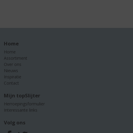
Home
Home
Assortiment
Over ons
Nieuws
Inspiratie
Contact
Mijn topSlijter
Herroepingsformulier
Interessante links
Volg ons