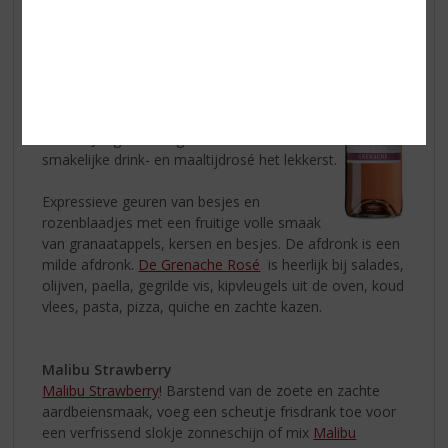
Caves d'Albret Grenache Rosé
De Rosé van Les Grandes Caves d’Albret
is
gemaakt van 100% Grenache druiven.
De
Grenache Rosé
is een heerlijke frisse,
ongecompliceerde wijn. Moderne vinificatie
met de nadruk op een fruitige, soepele
smaak. Jong en koel geserveerd is deze
smakelijke drink- en maaltijdrosé het lekkerst.
Expressieve geuren van besjes en
rozenblaadjes met een fruitige volle smaak
van granaatappels, kersen en besjes. De afdronk is een
milde afdronk.
De Grenache Rosé
is heerlijk bij salades,
olijven, paella, gegrilde vis, kipvleugels uit de oven, koud
vlees, pasta, pizza, quiche en zachte kazen.
Malibu Strawberry
Malibu Strawberry
! Barstend van de zoete en zachte
aardbeiensmaak, voeg een scheutje frisdrank toe voor
een verfrissend slokje zonneschijn of mix
Malibu