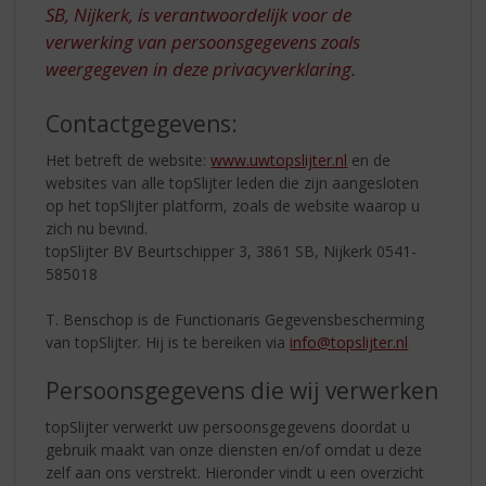
S
SB, Nijkerk, is verantwoordelijk voor de
p
verwerking van persoonsgegevens zoals
r
weergegeven in deze privacyverklaring.
i
n
g
Contactgegevens:
n
Het betreft de website:
www.uwtopslijter.nl
en de
a
websites van alle topSlijter leden die zijn aangesloten
a
op het topSlijter platform, zoals de website waarop u
r
zich nu bevind.
d
topSlijter BV Beurtschipper 3, 3861 SB, Nijkerk 0541-
e
585018
n
a
T. Benschop is de Functionaris Gegevensbescherming
v
van topSlijter. Hij is te bereiken via
info@topslijter.nl
i
g
Persoonsgegevens die wij verwerken
a
t
topSlijter verwerkt uw persoonsgegevens doordat u
i
gebruik maakt van onze diensten en/of omdat u deze
e
zelf aan ons verstrekt. Hieronder vindt u een overzicht