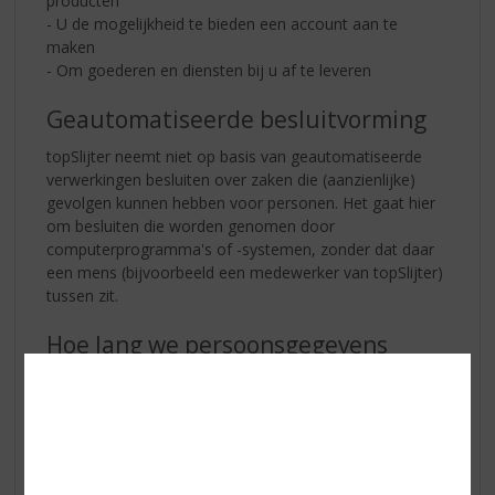
producten
- U de mogelijkheid te bieden een account aan te
maken
- Om goederen en diensten bij u af te leveren
Geautomatiseerde besluitvorming
topSlijter neemt niet op basis van geautomatiseerde
verwerkingen besluiten over zaken die (aanzienlijke)
gevolgen kunnen hebben voor personen. Het gaat hier
om besluiten die worden genomen door
computerprogramma's of -systemen, zonder dat daar
een mens (bijvoorbeeld een medewerker van topSlijter)
tussen zit.
Hoe lang we persoonsgegevens
bewaren
topSlijter bewaart uw persoonsgegevens tot
wederopzegging.
Delen van persoonsgegevens met