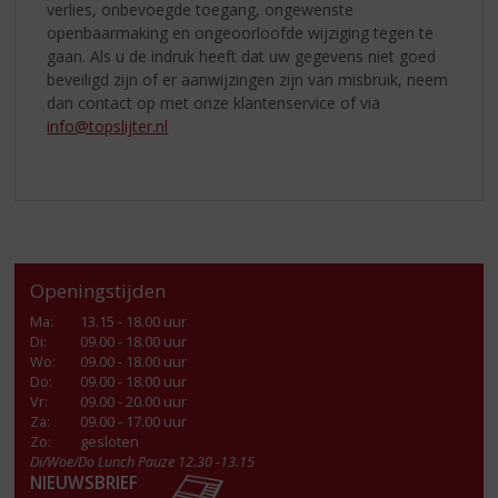
verlies, onbevoegde toegang, ongewenste
openbaarmaking en ongeoorloofde wijziging tegen te
gaan. Als u de indruk heeft dat uw gegevens niet goed
beveiligd zijn of er aanwijzingen zijn van misbruik, neem
dan contact op met onze klantenservice of via
info@topslijter.nl
Openingstijden
Ma
:
13.15 - 18.00 uur
Di
:
09.00 - 18.00 uur
Wo
:
09.00 - 18.00 uur
Do
:
09.00 - 18.00 uur
Vr
:
09.00 - 20.00 uur
Za
:
09.00 - 17.00 uur
Zo:
gesloten
Di/Woe/Do Lunch Pauze 12.30 -13.15
NIEUWSBRIEF