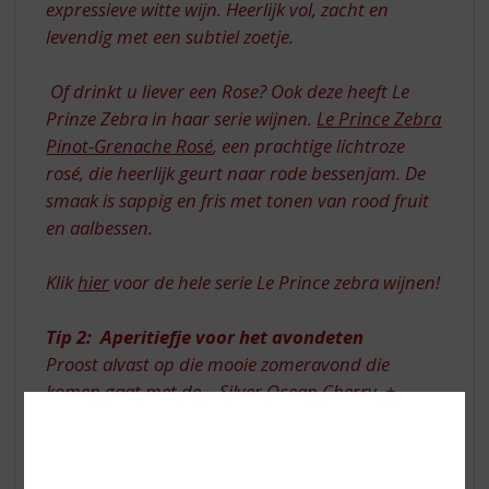
expressieve witte wijn. Heerlijk vol, zacht en
levendig met een subtiel zoetje.
Of drinkt u liever een Rose? Ook deze heeft Le
Prinze Zebra in haar serie wijnen.
Le Prince Zebra
Pinot-Grenache Rosé
, een prachtige lichtroze
rosé, die heerlijk geurt naar rode bessenjam. De
smaak is sappig en fris met tonen van rood fruit
en aalbessen.
Klik
hier
voor de hele serie Le Prince zebra wijnen!
Tip 2: Aperitiefje voor het avondeten
Proost alvast op die mooie zomeravond die
komen gaat met de…
Silver Ocean Cherry
+
Santa Maria al Monte Amaretto
. Deze nieuw
samengestelde Cocktail is een ‘must try' en
simpel om te maken!