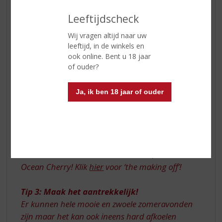
Leeftijdscheck
Wij vragen altijd naar uw
leeftijd, in de winkels en
ook online. Bent u 18 jaar
of ouder?
Ja, ik ben 18 jaar of ouder
First Santa Maria al Monte Amaretto, then Silver
Ocean Cherry! Klik
hier
voor ‘the making off’!
Tip 3: Maak het aantrekkelijk!
Er kunnen hele mooie en zwoele zomeravonden
zijn maar het kan ook ineens hard afkoelen