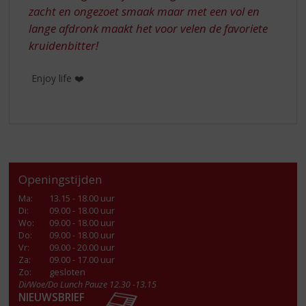
zacht en ongezoet smaak maar met een vol en
lange afdronk maakt het voor velen de favoriete
kruidenbitter!
Enjoy life ❤️
Openingstijden
Ma
:
13.15 - 18.00 uur
Di
:
09.00 - 18.00 uur
Wo
:
09.00 - 18.00 uur
Do
:
09.00 - 18.00 uur
Vr
:
09.00 - 20.00 uur
Za
:
09.00 - 17.00 uur
Zo:
gesloten
Di/Woe/Do Lunch Pauze 12.30 -13.15
NIEUWSBRIEF