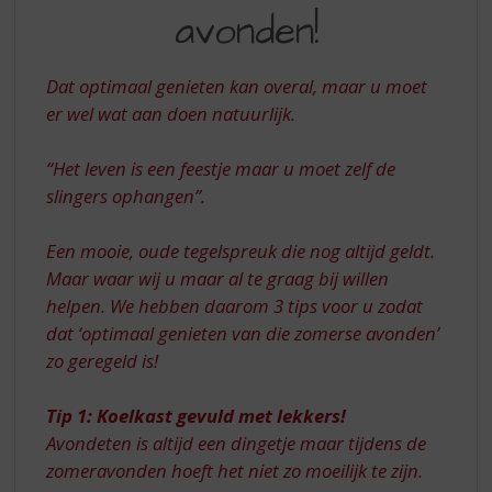
S
DIE
avonden!
p
MOOIE
r
ZOMERSE
i
Dat optimaal genieten kan overal, maar u moet
n
AVONDEN!
er wel wat aan doen natuurlijk.
g
n
a
“Het leven is een feestje maar u moet zelf de
a
slingers ophangen”.
r
d
Een mooie, oude tegelspreuk die nog altijd geldt.
e
Maar waar wij u maar al te graag bij willen
n
a
helpen. We hebben daarom 3 tips voor u zodat
v
dat ‘optimaal genieten van die zomerse avonden’
i
zo geregeld is!
g
a
Tip 1: Koelkast gevuld met lekkers!
t
i
Avondeten is altijd een dingetje maar tijdens de
e
zomeravonden hoeft het niet zo moeilijk te zijn.