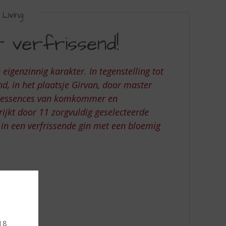
Living
r verfrissend!
igenzinnig karakter. In tegenstelling tot
nd, in het plaatsje Girvan, door master
ere essences van komkommer en
ijkt door 11 zorgvuldig geselecteerde
 in een verfrissende gin met een bloemig
 18