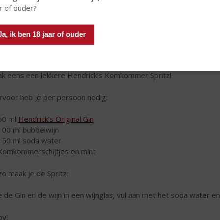
r of ouder?
Ja, ik ben 18 jaar of ouder
k eens een lekkere Hendrick’s Komkommer Spritz!
rvoor heb je per persoon nodig:
50 ml
Hendrick’s Original Gin
100 ml bubbelwijn
150 ml soda water
Komkommerschijfjes en mint
zo maak je de Spritz:
 de Gin en de wijn in een wijnglas, vul aan met het soda water
oy!