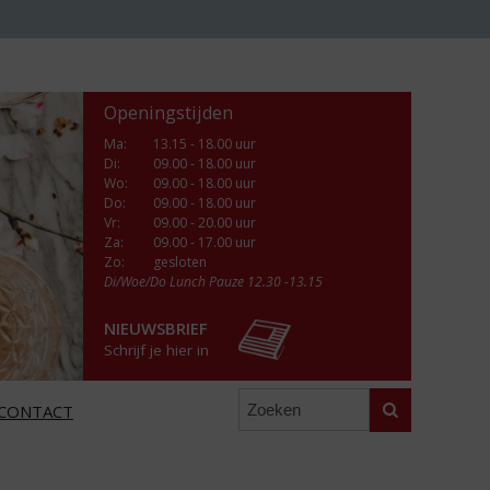
Openingstijden
Ma
:
13.15 - 18.00 uur
Di
:
09.00 - 18.00 uur
Wo
:
09.00 - 18.00 uur
Do
:
09.00 - 18.00 uur
Vr
:
09.00 - 20.00 uur
Za
:
09.00 - 17.00 uur
Zo:
gesloten
Di/Woe/Do Lunch Pauze 12.30 -13.15
NIEUWSBRIEF
Schrijf je hier in
Zoeken
CONTACT