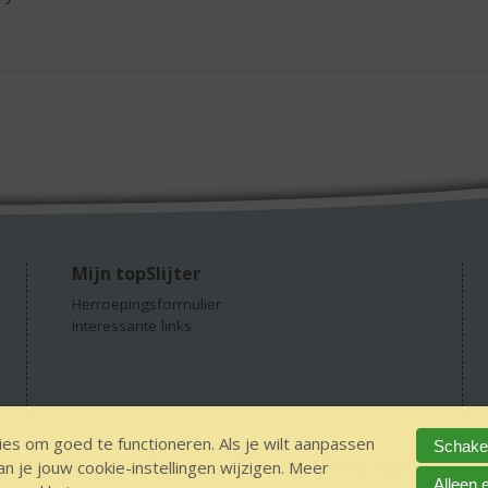
Mijn topSlijter
Herroepingsformulier
Interessante links
es om goed te functioneren. Als je wilt aanpassen
Schakel
 je jouw cookie-instellingen wijzigen. Meer
GEEN 18 GEEN alcohol
IDIN/ITSME
sitemap
Privacy Statement
Dis
Alleen 