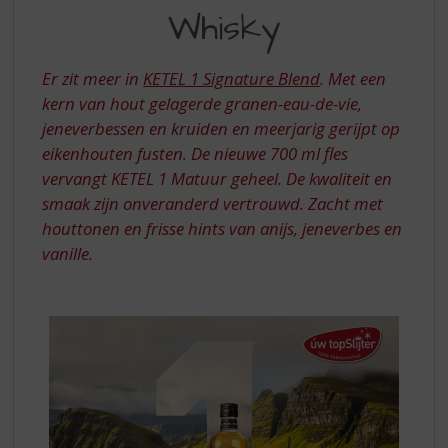
S
BLEND
Whisky
p
-
r
THIS
i
Er zit meer in
KETEL 1 Signature Blend
. Met een
n
IS
kern van hout gelagerde granen-eau-de-vie,
g
jeneverbessen en kruiden en meerjarig gerijpt op
NOT
n
a
eikenhouten fusten. De nieuwe 700 ml fles
A
a
vervangt KETEL 1 Matuur geheel. De kwaliteit en
WHISKY
r
smaak zijn onveranderd vertrouwd. Zacht met
d
houttonen en frisse hints van anijs, jeneverbes en
e
vanille.
n
a
v
i
g
a
t
i
e