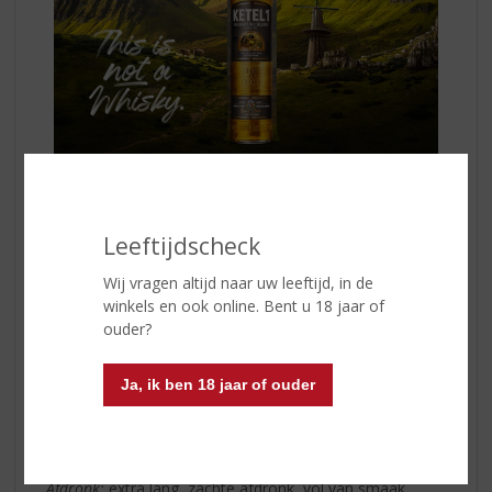
Hoe te drinken?
Perfect in de Old Fashioned cocktail, die door
KETEL 1
Leeftijdscheck
Signature Blend
een extra smaakdimensie krijgt.
www.ketel1.nl
Wij vragen altijd naar uw leeftijd, in de
winkels en ook online. Bent u 18 jaar of
Land van Herkomst:
Nederland
ouder?
Inhoud:
70 CL
Alcoholpercentage:
38.4% vol.
Ja, ik ben 18 jaar of ouder
Kleur:
amber en helder
Geur:
zeer zachte, frisse neus met volle houttonen en
kruidige accenten
Smaak:
zacht, karaktervol, hout
Afdronk:
extra lang, zachte afdronk, vol van smaak