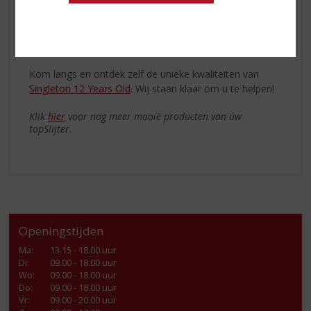
ideale start. Het biedt een toegankelijke smaakervaring
zonder de complexe intensiteit die sommige andere
malts kunnen hebben. Het is een whisky die gemakkelijk
te waarderen is en perfect om mee te beginnen.
Kom langs en ontdek zelf de unieke kwaliteiten van
Singleton 12 Years Old
. Wij staan klaar om u te helpen!
Klik
hier
voor nog meer mooie producten van úw
topSlijter.
Openingstijden
Ma
:
13.15 - 18.00 uur
Di
:
09.00 - 18.00 uur
Wo
:
09.00 - 18.00 uur
Do
:
09.00 - 18.00 uur
Vr
:
09.00 - 20.00 uur