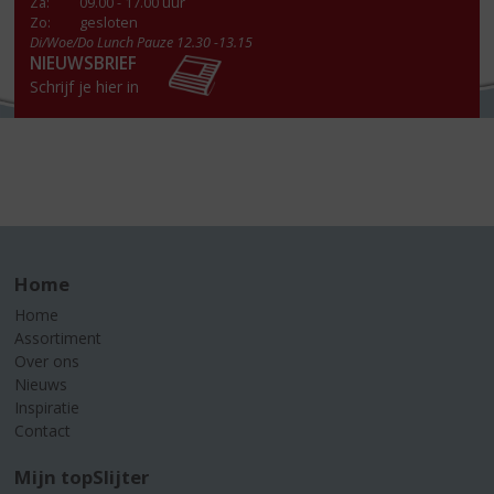
Za
:
09.00 - 17.00 uur
Zo:
gesloten
Di/Woe/Do Lunch Pauze 12.30 -13.15
NIEUWSBRIEF
Schrijf je hier in
Home
Home
Assortiment
Over ons
Nieuws
Inspiratie
Contact
Mijn topSlijter