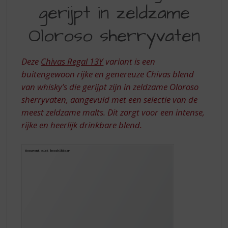
S
gerijpt in zeldzame
REGAL
p
r
13Y
Oloroso sherryvaten
i
GERIJPT
n
IN
g
Deze
Chivas Regal 13Y
variant is een
n
ZELDZAME
buitengewoon rijke en genereuze Chivas blend
a
van whisky’s die gerijpt zijn in zeldzame Oloroso
OLOROSO
a
r
sherryvaten, aangevuld met een selectie van de
SHERRYVATEN
d
meest zeldzame malts. Dit zorgt voor een intense,
e
rijke en heerlijk drinkbare blend.
n
a
v
i
g
a
t
i
e