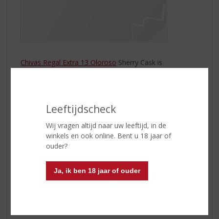
Chivas Regal Extra 13 Oloroso
Sherry Cask is
geïnspireerd op het 13 King Street Emporium in
Aberdeen van de gebroeders Chivas, waar ze
verschillende gedistilleerde dranken, exotische
specerijen en luxe etenswaren uit de hele wereld
Leeftijdscheck
hebben geïmporteerd. Door een combinatie van
eigenschappen aan de Chivas blends toe te voegen,
Wij vragen altijd naar uw leeftijd, in de
brengt de afdronk voor het eerst nieuwe en
winkels en ook online. Bent u 18 jaar of
contrasterende smaaktonen in deze whisky.
ouder?
De sherryvaten geven een prachtige diepe amberkleur
Ja, ik ben 18 jaar of ouder
aan deze whisky met rijke, zoete tonen. De originele
smaak van Chivas is naar een hoger niveau gebracht
met extra lagen van kruiden en specerijen en de
zeldzame malts voegen complexiteit toe.