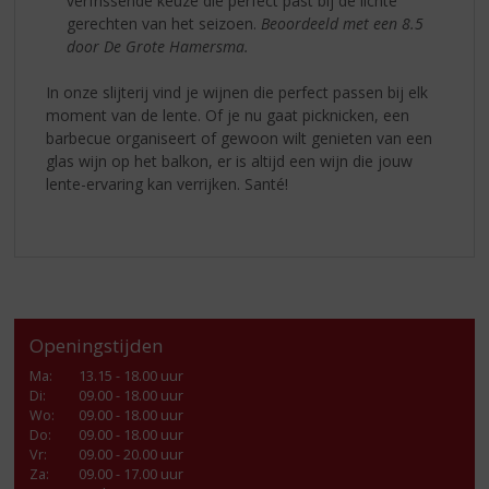
verfrissende keuze die perfect past bij de lichte
gerechten van het seizoen.
Beoordeeld met een 8.5
door De Grote Hamersma.
In onze slijterij vind je wijnen die perfect passen bij elk
moment van de lente. Of je nu gaat picknicken, een
barbecue organiseert of gewoon wilt genieten van een
glas wijn op het balkon, er is altijd een wijn die jouw
lente-ervaring kan verrijken. Santé!
Openingstijden
Ma
:
13.15 - 18.00 uur
Di
:
09.00 - 18.00 uur
Wo
:
09.00 - 18.00 uur
Do
:
09.00 - 18.00 uur
Vr
:
09.00 - 20.00 uur
Za
:
09.00 - 17.00 uur