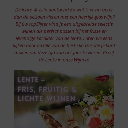
S
VAN
p
De lente 🌷 is in aantocht! En wat is er nu beter
UW
r
dan dit seizoen vieren met een heerlijk glas wijn?
TOPSLIJTER
i
Bij úw topSlijter vind je een uitgebreide selectie
n
wijnen die perfect passen bij het frisse en
g
n
levendige karakter van de lente. Laten we eens
a
kijken naar enkele van de beste keuzes die je kunt
a
maken om deze tijd van het jaar te vieren. Proef
r
de Lente in onze Wijnen!
d
e
n
a
v
i
g
a
t
i
e