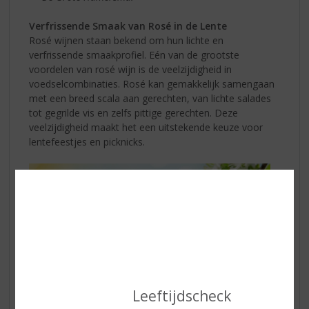
Verfrissende Smaak van Rosé in de Lente
Rosé wijnen staan bekend om hun lichte en
verfrissende smaakprofiel. Eén van de grootste
voordelen van rosé wijn is de veelzijdigheid in
voedselcombinaties. Rosé kan gemakkelijk samengaan
met een breed scala aan gerechten, van lichte salades
tot gegrilde vis en zelfs pittige gerechten. Deze
veelzijdigheid maakt het een uitstekende keuze voor
lentefeestjes en picknicks.
Leeftijdscheck