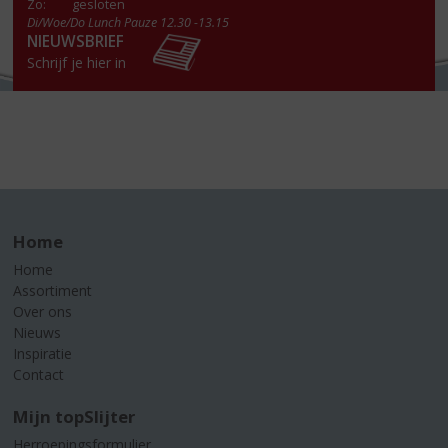
Zo:
gesloten
Di/Woe/Do Lunch Pauze 12.30 -13.15
NIEUWSBRIEF
Schrijf je hier in
Home
Home
Assortiment
Over ons
Nieuws
Inspiratie
Contact
Mijn topSlijter
Herroepingsformulier