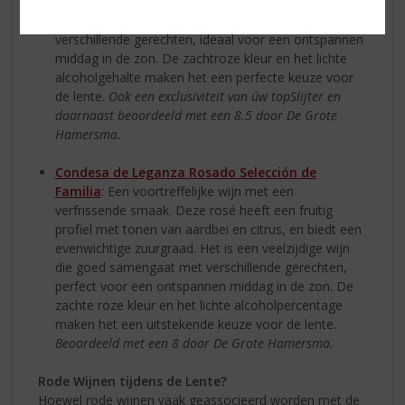
gecombineerd met een evenwichtige zuurgraad. Het
is een veelzijdige wijn die goed samengaat met
verschillende gerechten, ideaal voor een ontspannen
middag in de zon. De zachtroze kleur en het lichte
alcoholgehalte maken het een perfecte keuze voor
de lente.
Ook een exclusiviteit van úw topSlijter en
daarnaast beoordeeld met een 8.5 door De Grote
Hamersma.
Condesa de Leganza Rosado Selección de
Familia
: Een voortreffelijke wijn met een
verfrissende smaak. Deze rosé heeft een fruitig
profiel met tonen van aardbei en citrus, en biedt een
evenwichtige zuurgraad. Het is een veelzijdige wijn
die goed samengaat met verschillende gerechten,
perfect voor een ontspannen middag in de zon. De
zachte roze kleur en het lichte alcoholpercentage
maken het een uitstekende keuze voor de lente.
Beoordeeld met een 8 door De Grote Hamersma.
Rode Wijnen tijdens de Lente?
Hoewel rode wijnen vaak geassocieerd worden met de