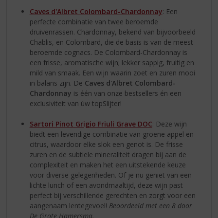
Caves d'Albret Colombard-Chardonnay
: Een
perfecte combinatie van twee beroemde
druivenrassen. Chardonnay, bekend van bijvoorbeeld
Chablis, en Colombard, die de basis is van de meest
beroemde cognacs. De Colombard-Chardonnay is
een frisse, aromatische wijn; lekker sappig, fruitig en
mild van smaak. Een wijn waarin zoet en zuren mooi
in balans zijn. De
Caves d'Albret Colombard-
Chardonnay
is één van onze bestsellers én een
exclusiviteit van úw topSlijter!
Sartori Pinot Grigio Friuli Grave DOC
: Deze wijn
biedt een levendige combinatie van groene appel en
citrus, waardoor elke slok een genot is. De frisse
zuren en de subtiele mineraliteit dragen bij aan de
complexiteit en maken het een uitstekende keuze
voor diverse gelegenheden. Of je nu geniet van een
lichte lunch of een avondmaaltijd, deze wijn past
perfect bij verschillende gerechten en zorgt voor een
aangenaam lentegevoel!
Beoordeeld met een 8 door
De Grote Hamersma.