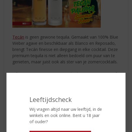
Tecán
is geen gewone tequila. Gemaakt van 100% Blue
Weber agave en beschikbaar als Blanco en Reposado,
brengt Tecán finesse en diepgang in elke cocktail. Deze
premium tequila is niet alleen bedoeld om puur van te
genieten, maar juist ook als ster van je zomercocktails.
Of je nu op een terras zit, een barbecue organiseert of
een feestje op het strand viert: met Tecán open je een
wereld aan smaak. Met zijn verfijnde smaak en hoge
kwaliteit is Tecán niet zomaar een tequila... het is een
Leeftijdscheck
ervaring op zich!
Wij vragen altijd naar uw leeftijd, in de
Probeer nu de Tecán Paloma!
winkels en ook online. Bent u 18 jaar
of ouder?
Dit heb je nodig:
* 40 ml
Tecán Blanco