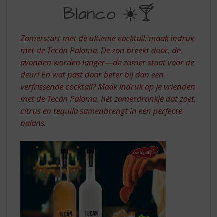
S
MET
Blanco ☀️🍸
p
TECAN
r
BLANCO
i
Zomerstart met de ultieme cocktail: maak indruk
n
met de Tecán Paloma. De zon breekt door, de
g
avonden worden langer—de zomer staat voor de
n
a
deur! En wat past daar beter bij dan een
a
verfrissende cocktail? Maak indruk op je vrienden
r
met de Tecán Paloma, hét zomerdrankje dat zoet,
d
citrus en tequila samenbrengt in een perfecte
e
balans.
n
a
v
i
g
a
t
i
e