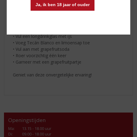
* 15 ml limoensap
Ja, ik ben 18 jaar of ouder
* Grapefruitsoda
‍* Grapefruitpartje
En zo maak je ‘m:‍
• Vul een longdrinkglas met ijs
• Voeg Tecán Blanco en limoensap toe
• Vul aan met grapefruitsoda
• Roer voorzichtig één keer
• Garneer met een grapefruitpartje
Geniet van deze onvergetelijke ervaring!
Openingstijden
Ma
:
13.15 - 18.00 uur
Di
:
09.00 - 18.00 uur