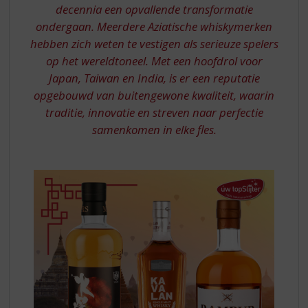
S
decennia een opvallende transformatie
p
ondergaan. Meerdere Aziatische whiskymerken
r
hebben zich weten te vestigen als serieuze spelers
i
n
op het wereldtoneel. Met een hoofdrol voor
g
Japan, Taiwan en India, is er een reputatie
n
opgebouwd van buitengewone kwaliteit, waarin
a
traditie, innovatie en streven naar perfectie
a
samenkomen in elke fles.
r
d
e
n
a
v
i
g
a
t
i
e