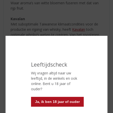
Waar aroma’s van witte bloemen fuseren met dat van
rijp fruit.
Kavalan
Met suboptimale Taiwanese klimaatcondities voor de
productie en rijping van whisky, heeft
Kavalan
toch
optimale whisky’s weten te creëren. Van het roosteren
van de vaten, en het vergaren van buitengewoon zuiver
water uit de bronnen van de omliggende bergen.
Kavalan overziet alles zelf, om zo de bekende zachte en
romige whisky’s te vervaardigen.
Leeftijdscheck
Fun Fact: Kavalan Distillery is met 1,2 miljoen jaarlijkse
bezoekers de meest bezochte whisky distilleerderij ter
Wij vragen altijd naar uw
wereld.
leeftijd, in de winkels en ook
online. Bent u 18 jaar of
Kavalan Classic Single Malt Whisky
ouder?
Kavalan Classic
is een heerlijke single malt dat op zes
verschillende vaten heeft gerijpt waardoor een zeer
Ja, ik ben 18 jaar of ouder
complex geheel is ontstaan. De smaak kenmerkt zich
door invloeden van mango met een aromatische