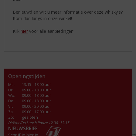
Benieuwd en wilt u meer informatie over deze whisky's?
Kom dan langs in onze winkel!
Klik
hier
voor alle aanbiedingen!
Openingstijden
Ma
:
13.15 - 18.00 uur
Di
:
09.00 - 18.00 uur
Wo
:
09.00 - 18.00 uur
Do
:
09.00 - 18.00 uur
Vr
:
09.00 - 20.00 uur
Za
:
09.00 - 17.00 uur
Zo:
gesloten
Di/Woe/Do Lunch Pauze 12.30 -13.15
NIEUWSBRIEF
Schrijf je hier in