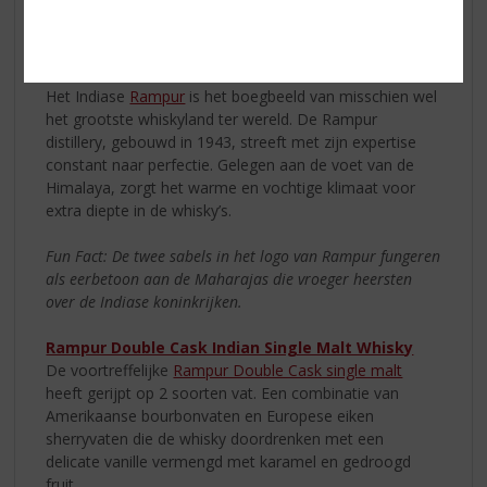
afdronk van vanille en peer. Een Aziatische whisky die u
geprobeerd moet hebben!
Rampur
Het Indiase
Rampur
is het boegbeeld van misschien wel
het grootste whiskyland ter wereld. De Rampur
distillery, gebouwd in 1943, streeft met zijn expertise
constant naar perfectie. Gelegen aan de voet van de
Himalaya, zorgt het warme en vochtige klimaat voor
extra diepte in de whisky’s.
Fun Fact: De twee sabels in het logo van Rampur fungeren
als eerbetoon aan de Maharajas die vroeger heersten
over de Indiase koninkrijken.
Rampur Double Cask Indian Single Malt Whisky
De voortreffelijke
Rampur Double Cask single malt
heeft gerijpt op 2 soorten vat. Een combinatie van
Amerikaanse bourbonvaten en Europese eiken
sherryvaten die de whisky doordrenken met een
delicate vanille vermengd met karamel en gedroogd
fruit.