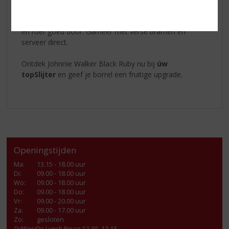
Zo maak je de Fizz:
Vul een highball-glas met ijs, voeg alle ingrediënten toe
en roer goed door. Garneer met verse bramen en
serveer direct.
Ontdek Johnnie Walker Black Ruby nu bij
úw
topSlijter
en geef je borrel een fruitige upgrade.
Openingstijden
Ma
:
13.15 - 18.00 uur
Di
:
09.00 - 18.00 uur
Wo
:
09.00 - 18.00 uur
Do
:
09.00 - 18.00 uur
Vr
:
09.00 - 20.00 uur
Za
:
09.00 - 17.00 uur
Zo:
gesloten
Di/Woe/Do Lunch Pauze 12.30 -13.15