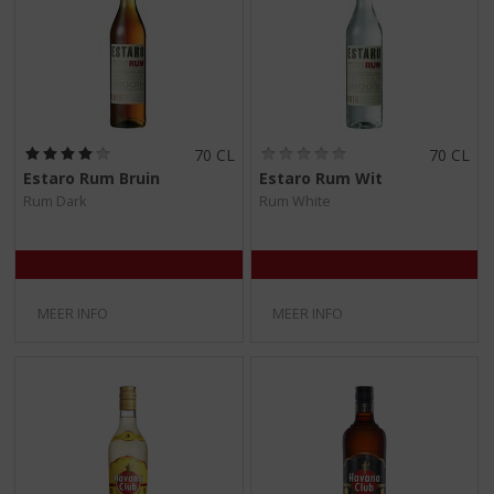
(
(
70 CL
70 CL
4
0
Estaro Rum Bruin
Estaro Rum Wit
,
,
Rum Dark
Rum White
0
0
/
/
5
5
)
)
MEER INFO
MEER INFO