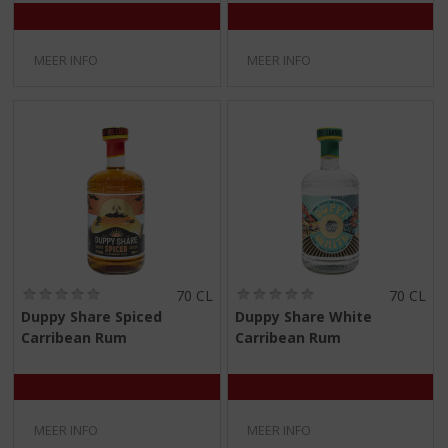
5
5
)
)
MEER INFO
MEER INFO
(
(
70 CL
70 CL
0
0
Duppy Share Spiced
Duppy Share White
,
,
Carribean Rum
Carribean Rum
0
0
/
/
5
5
)
)
MEER INFO
MEER INFO