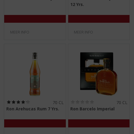
,
,
12 Yrs.
0
0
/
/
5
5
)
)
MEER INFO
MEER INFO
(
(
70 CL
70 CL
4
0
Ron Arehucas Rum 7 Yrs.
Ron Barcelo Imperial
,
,
3
0
/
/
5
5
)
)