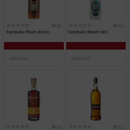
(
(
70 CL
70 CL
0
0
Sambala Rhum Bruin
Sambala Rhum Wit
,
,
0
0
/
/
5
5
)
)
MEER INFO
MEER INFO
(
(
70 CL
70 CL