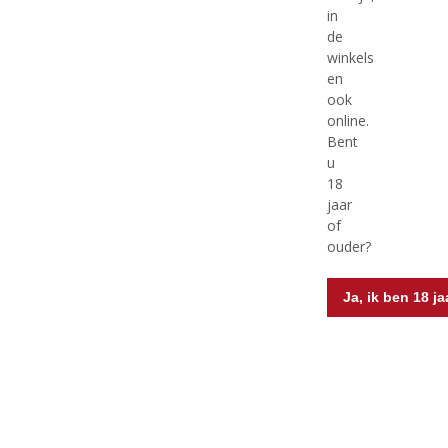
in
de
winkels
en
ook
online.
(
(
50 CL
50 CL
0
0
Bent
Queen's Dark Spiced Rum
Queen's Rum in
,
,
u
Geschenkverpakking
0
0
18
/
/
jaar
5
5
)
)
of
ouder?
MEER INFO
MEER INFO
Ja, ik ben 18 j