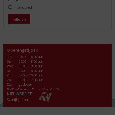
Flavoured
Filteren
Openingstijden
Ma
:
13.15 - 18.00 uur
Di
:
09.00 - 18.00 uur
Wo
:
09.00 - 18.00 uur
Do
:
09.00 - 18.00 uur
Vr
:
09.00 - 20.00 uur
Za
:
09.00 - 17.00 uur
Zo:
gesloten
Di/Woe/Do Lunch Pauze 12.30 -13.15
NIEUWSBRIEF
Schrijf je hier in