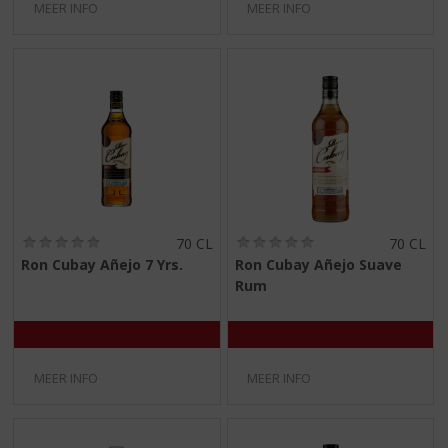
MEER INFO
MEER INFO
(
(
70 CL
70 CL
0
0
Ron Cubay Añejo 7 Yrs.
Ron Cubay Añejo Suave
,
,
Rum
0
0
/
/
5
5
)
)
MEER INFO
MEER INFO