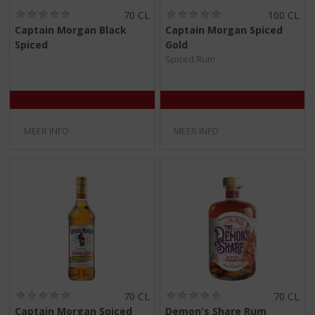
(
(
70 CL
100 CL
0
0
Captain Morgan Black
Captain Morgan Spiced
,
,
Spiced
Gold
0
0
/
/
Spiced Rum
5
5
)
)
MEER INFO
MEER INFO
(
(
70 CL
70 CL
0
0
Captain Morgan Spiced
Demon's Share Rum