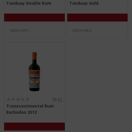
0
0
Tanduay Double Rum
Tanduay Gold
,
,
0
0
/
/
5
5
)
)
MEER INFO
MEER INFO
(
70 CL
0
Transcontinental Rum
,
Barbados 2012
0
/
5
)