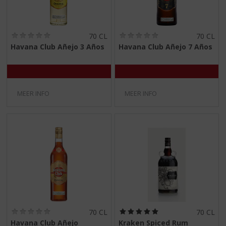
(
(
70 CL
70 CL
0
0
Havana Club Añejo 3 Años
Havana Club Añejo 7 Años
,
,
0
0
/
/
5
5
)
)
MEER INFO
MEER INFO
(
(
70 CL
70 CL
0
5
Havana Club Añejo
Kraken Spiced Rum