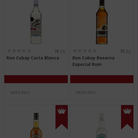
(
(
70 CL
70 CL
0
0
Ron Cubay Carta Blanca
Ron Cubay Reserva
,
,
Especial Rum
0
0
/
/
5
5
)
)
MEER INFO
MEER INFO