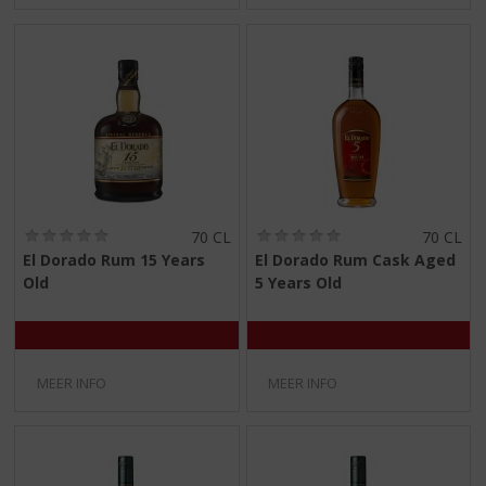
(
(
70 CL
70 CL
0
0
El Dorado Rum 15 Years
El Dorado Rum Cask Aged
,
,
Old
5 Years Old
0
0
/
/
5
5
)
)
MEER INFO
MEER INFO