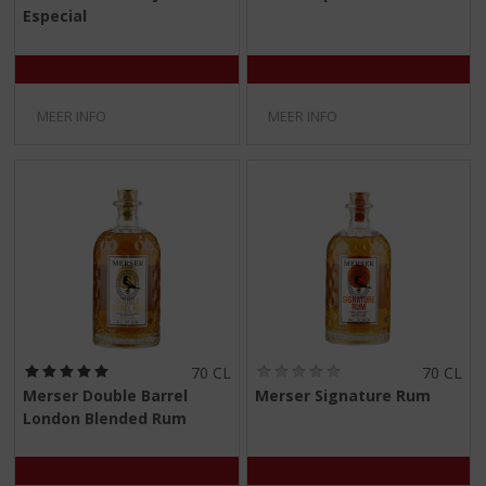
,
,
Especial
0
0
/
/
5
5
)
)
MEER INFO
MEER INFO
(
(
70 CL
70 CL
5
0
Merser Double Barrel
Merser Signature Rum
,
,
London Blended Rum
0
0
/
/
5
5
)
)