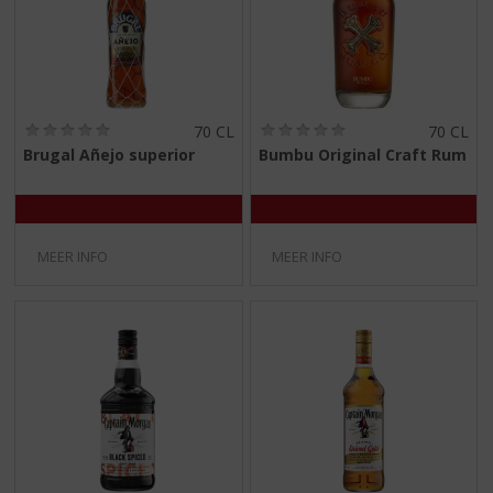
(
(
70 CL
70 CL
0
0
Brugal Añejo superior
Bumbu Original Craft Rum
,
,
0
0
/
/
5
5
)
)
MEER INFO
MEER INFO