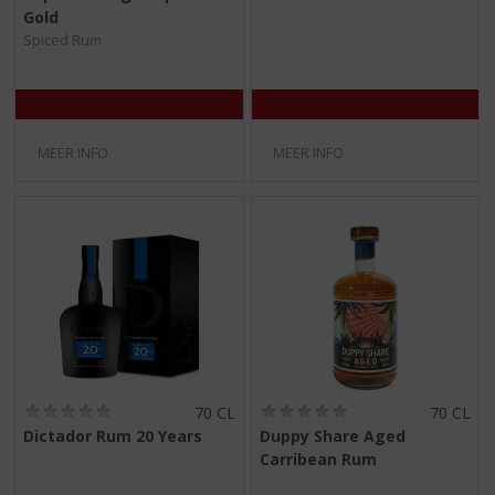
,
,
Gold
0
0
/
/
Spiced Rum
5
5
)
)
MEER INFO
MEER INFO
(
(
70 CL
70 CL
0
0
Dictador Rum 20 Years
Duppy Share Aged
,
,
Carribean Rum
0
0
/
/