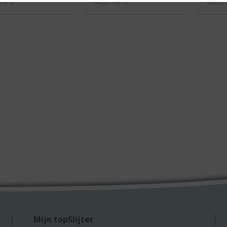
 INFO
MEER INFO
MEER 
Mijn topSlijter