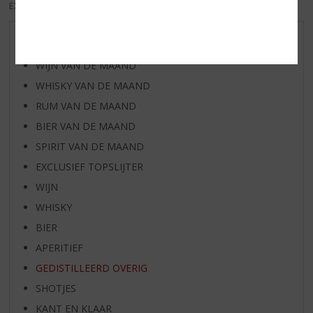
EXCL. BTW
INCL. BTW
AANBIEDINGEN
WIJN VAN DE MAAND
WHISKY VAN DE MAAND
RUM VAN DE MAAND
BIER VAN DE MAAND
SPIRIT VAN DE MAAND
EXCLUSIEF TOPSLIJTER
WIJN
WHISKY
BIER
APERITIEF
GEDISTILLEERD OVERIG
SHOTJES
KANT EN KLAAR