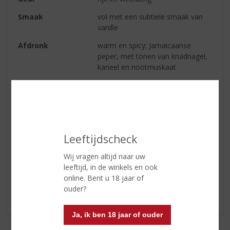
Smaak
vol met een subtiele smaak van
vanille
Afdronk
warm en spicy; Jamaicaanse
peper, met tonen van kruidnagel,
kaneel en nootmuskaat
Serveertip
een perfecte basis voor cocktails
maar ook ideaal voor in de mix
met cola of ginger beer, ijs en
schijfjes limoen
Leeftijdscheck
Reviews
Wij vragen altijd naar uw
leeftijd, in de winkels en ook
online. Bent u 18 jaar of
Schrijf een review
ouder?
Er zijn nog geen reviews geplaatst voor dit product
Ja, ik ben 18 jaar of ouder