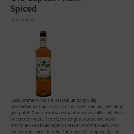
S
Spiced
p
r
i
(0,0
/
n
5)
g
n
a
a
r
d
e
n
a
v
i
Deze premium variant bestaat uit zorgvuldig
g
geselecteerde Caribische rums en heeft een rijk, weelderig
a
geurpallet. Zoet en vol van smaak waarin vanille subtiel de
t
boventoon voert. Vervolgens zorgt Jamaicaanse peper,
i
met tonen van kruidnagel, kaneel en nootmuskaat, voor
e
een warme spicy afdronk. Dat maakt Old Captain Spiced